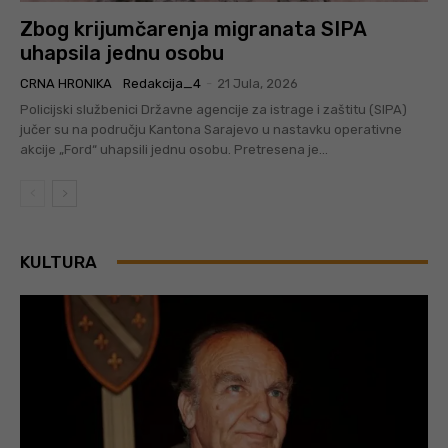
Zbog krijumčarenja migranata SIPA
uhapsila jednu osobu
CRNA HRONIKA
Redakcija_4
-
21 Jula, 2026
Policijski službenici Državne agencije za istrage i zaštitu (SIPA)
jučer su na području Kantona Sarajevo u nastavku operativne
akcije „Ford“ uhapsili jednu osobu. Pretresena je...
KULTURA