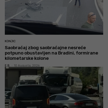
KONJIC
Saobraćaj zbog saobraćajne nesreće
potpuno obustavljen na Bradini, formirane
kilometarske kolone
E.B.
-
10 Augusta, 2026