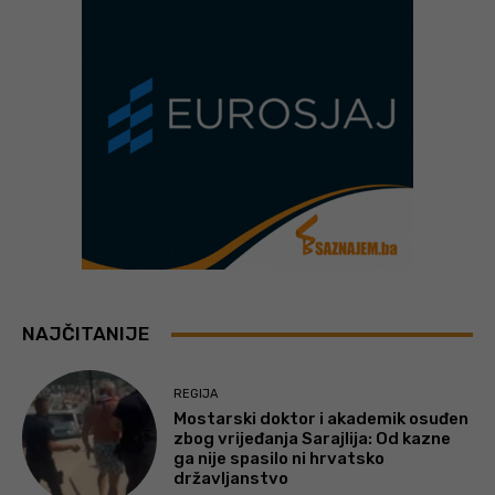
NAJČITANIJE
REGIJA
Mostarski doktor i akademik osuđen
zbog vrijeđanja Sarajlija: Od kazne
ga nije spasilo ni hrvatsko
državljanstvo