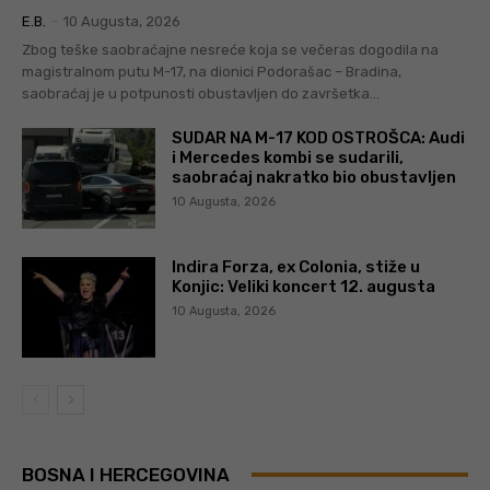
E.B.
-
10 Augusta, 2026
Zbog teške saobraćajne nesreće koja se večeras dogodila na
magistralnom putu M-17, na dionici Podorašac – Bradina,
saobraćaj je u potpunosti obustavljen do završetka...
SUDAR NA M-17 KOD OSTROŠCA: Audi
i Mercedes kombi se sudarili,
saobraćaj nakratko bio obustavljen
10 Augusta, 2026
Indira Forza, ex Colonia, stiže u
Konjic: Veliki koncert 12. augusta
10 Augusta, 2026
BOSNA I HERCEGOVINA