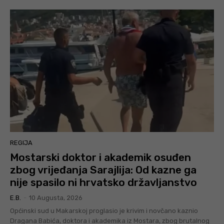
REGIJA
Mostarski doktor i akademik osuđen
zbog vrijeđanja Sarajlija: Od kazne ga
nije spasilo ni hrvatsko državljanstvo
E.B.
-
10 Augusta, 2026
Općinski sud u Makarskoj proglasio je krivim i novčano kaznio
Dragana Babića, doktora i akademika iz Mostara, zbog brutalnog