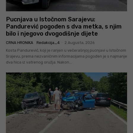
Pucnjava u Istočnom Sarajevu:
Pandurević pogođen s dva metka, s njim
bilo i njegovo dvogodišnje dijete
CRNA HRONIKA
Redakcija_4
-
2 Augusta, 2026
Kosta Pandurević, koji je ranjen u večerašnjoj pucnjavi u Istočnom
Srajevu, prema nezvaničnim informacijama pogođen je s najmanje
dva hica iz vatrenog oružja. Nakon...