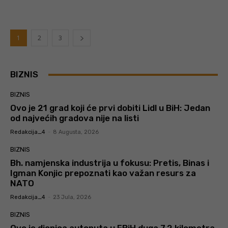
1
2
3
BIZNIS
BIZNIS
Ovo je 21 grad koji će prvi dobiti Lidl u BiH: Jedan
od najvećih gradova nije na listi
Redakcija_4
-
8 Augusta, 2026
BIZNIS
Bh. namjenska industrija u fokusu: Pretis, Binas i
Igman Konjic prepoznati kao važan resurs za
NATO
Redakcija_4
-
23 Jula, 2026
BIZNIS