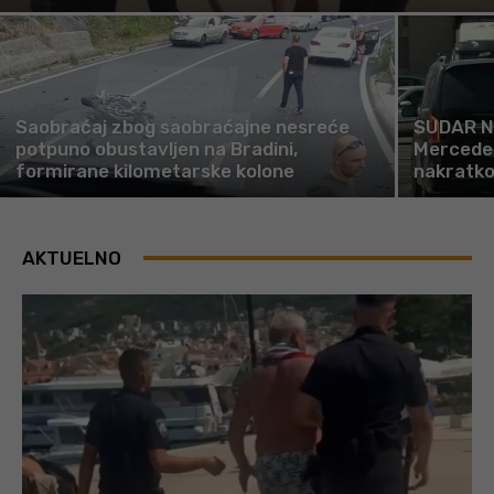
Saobraćaj zbog saobraćajne nesreće
SUDAR N
potpuno obustavljen na Bradini,
Mercedes
formirane kilometarske kolone
nakratko
AKTUELNO