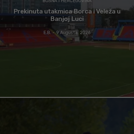
BOSNA I HERCEGOVINA
Prekinuta utakmica Borca i Veleža u
Banjoj Luci
E.B.
-
9 Augusta, 2026