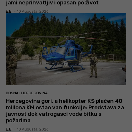
jami neprihvatljiv i opasan po život
E.B.
-
10 Augusta, 2026
BOSNA I HERCEGOVINA
Hercegovina gori, a helikopter KS plaćen 40
miliona KM ostao van funkcije: Predstava za
javnost dok vatrogasci vode bitku s
požarima
E.B.
-
10 Augusta, 2026