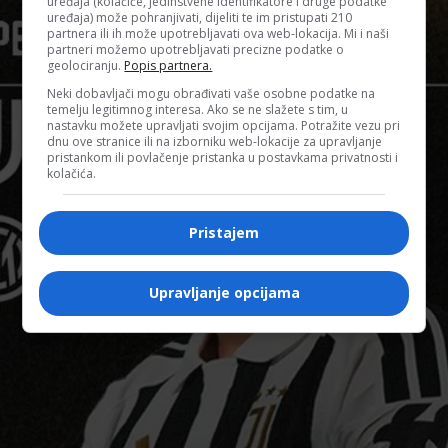
uređaja (kolačiće, jedinstvene identifikatore i druge podatke
uređaja) može pohranjivati, dijeliti te im pristupati 210
partnera ili ih može upotrebljavati ova web-lokacija. Mi i naši
partneri možemo upotrebljavati precizne podatke o
geolociranju.
Popis partnera.
Neki dobavljači mogu obrađivati vaše osobne podatke na
temelju legitimnog interesa. Ako se ne slažete s tim, u
nastavku možete upravljati svojim opcijama. Potražite vezu pri
dnu ove stranice ili na izborniku web-lokacije za upravljanje
pristankom ili povlačenje pristanka u postavkama privatnosti i
kolačića.
SPORT
Alajbegović danas debituje za Juve, evo
Pristajem
gdje gledati utakmicu
Upravljanje opcijama
Redakcija_4
-
8 Augusta, 2026