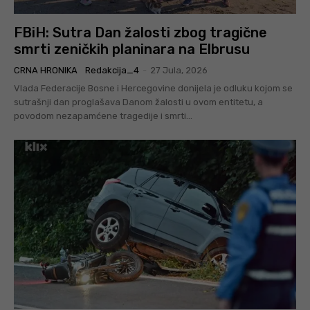
FBiH: Sutra Dan žalosti zbog tragične
smrti zeničkih planinara na Elbrusu
CRNA HRONIKA
Redakcija_4
-
27 Jula, 2026
Vlada Federacije Bosne i Hercegovine donijela je odluku kojom se
sutrašnji dan proglašava Danom žalosti u ovom entitetu, a
povodom nezapamćene tragedije i smrti...