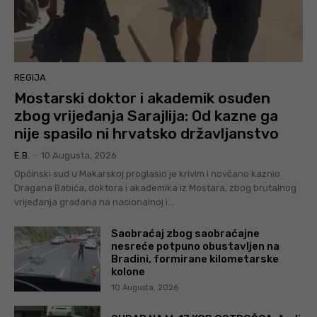
REGIJA
Mostarski doktor i akademik osuđen
zbog vrijeđanja Sarajlija: Od kazne ga
nije spasilo ni hrvatsko državljanstvo
E.B.
-
10 Augusta, 2026
Općinski sud u Makarskoj proglasio je krivim i novčano kaznio
Dragana Babića, doktora i akademika iz Mostara, zbog brutalnog
vrijeđanja građana na nacionalnoj i...
Saobraćaj zbog saobraćajne
nesreće potpuno obustavljen na
Bradini, formirane kilometarske
kolone
10 Augusta, 2026