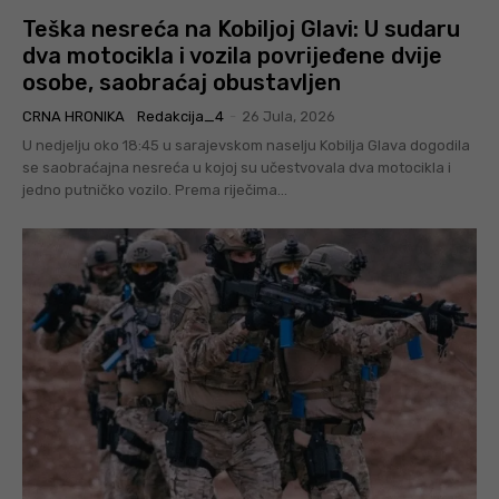
Teška nesreća na Kobiljoj Glavi: U sudaru
dva motocikla i vozila povrijeđene dvije
osobe, saobraćaj obustavljen
CRNA HRONIKA
Redakcija_4
-
26 Jula, 2026
U nedjelju oko 18:45 u sarajevskom naselju Kobilja Glava dogodila
se saobraćajna nesreća u kojoj su učestvovala dva motocikla i
jedno putničko vozilo. Prema riječima...