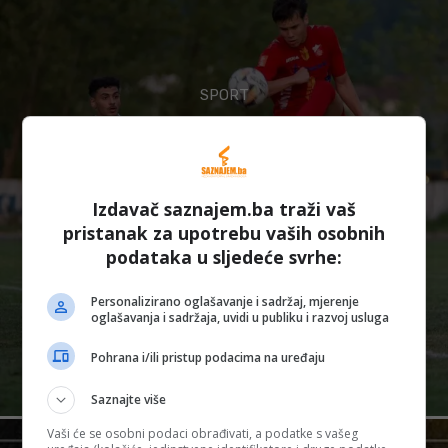
SPORT
Igman poveo protiv Al Ahlija, ali gosti
ipak napravili preokret u Konjicu
E.B.
-
8 Augusta, 2026
Izdavač saznajem.ba traži vaš
pristanak za upotrebu vaših osobnih
podataka u sljedeće svrhe:
Personalizirano oglašavanje i sadržaj, mjerenje
oglašavanja i sadržaja, uvidi u publiku i razvoj usluga
Pohrana i/ili pristup podacima na uređaju
Saznajte više
Vaši će se osobni podaci obrađivati, a podatke s vašeg