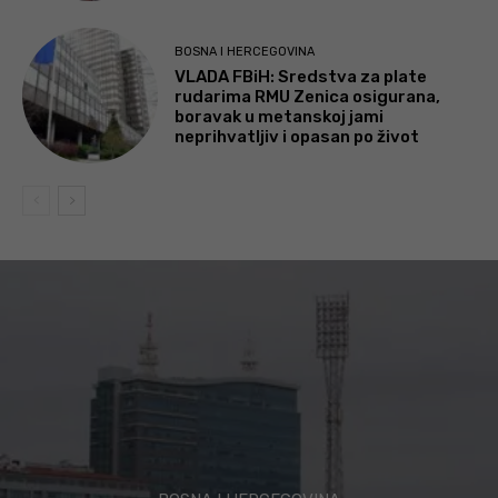
BOSNA I HERCEGOVINA
VLADA FBiH: Sredstva za plate
rudarima RMU Zenica osigurana,
boravak u metanskoj jami
neprihvatljiv i opasan po život