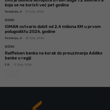
Ovo je dionica autoputa u FBiH duga 7,2 kilometra
koja se ne koristi već pet godina
Redakcija_4
-
21 Jula, 2026
BIZNIS
IGMAN ostvario dobit od 2,4 miliona KM u prvom
polugodištu 2026. godine
Redakcija_4
-
18 Jula, 2026
BIZNIS
Raiffeisen banka na korak do preuzimanja Addiko
banke u regiji
E.B.
-
17 Jula, 2026