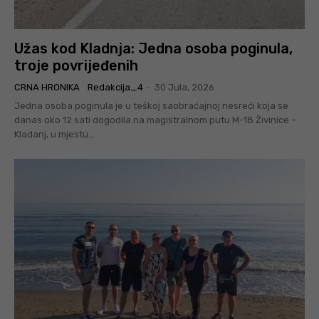
Užas kod Kladnja: Jedna osoba poginula,
troje povrijeđenih
CRNA HRONIKA
Redakcija_4
-
30 Jula, 2026
Jedna osoba poginula je u teškoj saobraćajnoj nesreći koja se
danas oko 12 sati dogodila na magistralnom putu M-18 Živinice –
Kladanj, u mjestu...