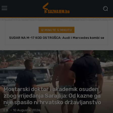
IZ MINUTE U MINUTU
Indira Forza, ex Colonia, stiže u Konjic: Veliki koncert 12.
augusta
REGIJA
Mostarski doktor i akademik osuđen
zbog vrijeđanja Sarajlija: Od kazne ga
nije spasilo ni hrvatsko državljanstvo
E.B.
-
10 Augusta, 2026