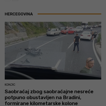
HERCEGOVINA
KONJIC
Saobraćaj zbog saobraćajne nesreće
potpuno obustavljen na Bradini,
formirane kilometarske kolone