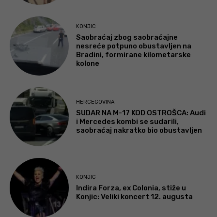
KONJIC
Saobraćaj zbog saobraćajne
nesreće potpuno obustavljen na
Bradini, formirane kilometarske
kolone
HERCEGOVINA
SUDAR NA M-17 KOD OSTROŠCA: Audi
i Mercedes kombi se sudarili,
saobraćaj nakratko bio obustavljen
KONJIC
Indira Forza, ex Colonia, stiže u
Konjic: Veliki koncert 12. augusta