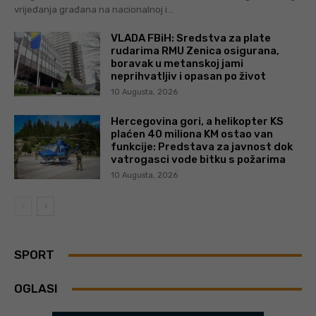
vrijeđanja građana na nacionalnoj i...
VLADA FBiH: Sredstva za plate
rudarima RMU Zenica osigurana,
boravak u metanskoj jami
neprihvatljiv i opasan po život
10 Augusta, 2026
Hercegovina gori, a helikopter KS
plaćen 40 miliona KM ostao van
funkcije: Predstava za javnost dok
vatrogasci vode bitku s požarima
10 Augusta, 2026
SPORT
OGLASI