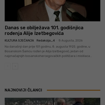
Danas se obilježava 101. godišnjica
rođenja Alije Izetbegovića
KULTURA SJEĆANJA
Redakcija_4
-
8 Augusta, 2026
Na današnji dan prije 101 godinu, 8. augusta 1925. godine, u
Bosanskom Šamcu rođen je Alija Izetbegović, jedan od
najznačajnijih bosanskohercegovačkih političara i mislilaca...
NAJNOVIJI ČLANCI