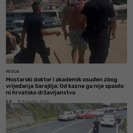
REGIJA
Mostarski doktor i akademik osuđen zbog
vrijeđanja Sarajlija: Od kazne ga nije spasilo
ni hrvatsko državljanstvo
E.B.
-
10 Augusta, 2026