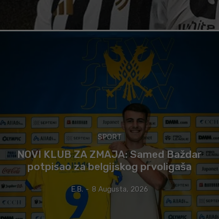
SPORT
NOVI KLUB ZA ZMAJA: Samed Baždar
potpisao za belgijskog prvoligaša
E.B.
-
8 Augusta, 2026