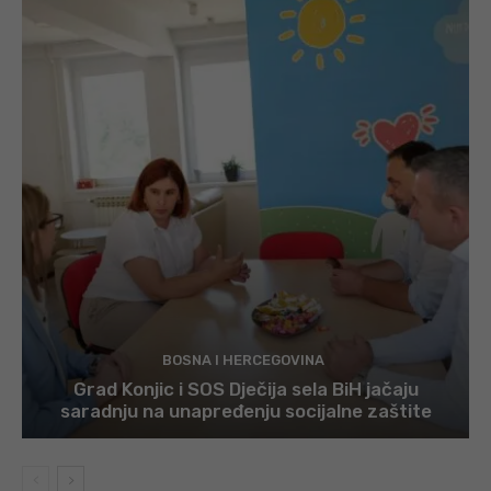
BOSNA I HERCEGOVINA
Grad Konjic i SOS Dječija sela BiH jačaju
saradnju na unapređenju socijalne zaštite