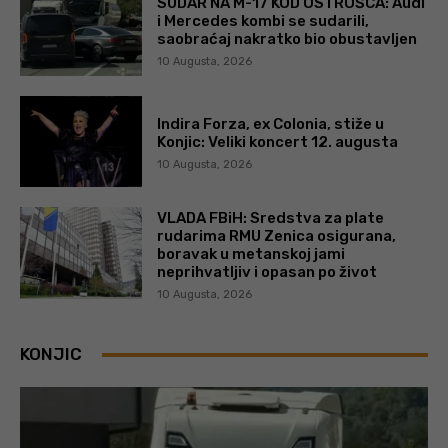
SUDAR NA M-17 KOD OSTROŠCA: Audi
i Mercedes kombi se sudarili,
saobraćaj nakratko bio obustavljen
10 Augusta, 2026
Indira Forza, ex Colonia, stiže u
Konjic: Veliki koncert 12. augusta
10 Augusta, 2026
VLADA FBiH: Sredstva za plate
rudarima RMU Zenica osigurana,
boravak u metanskoj jami
neprihvatljiv i opasan po život
10 Augusta, 2026
KONJIC