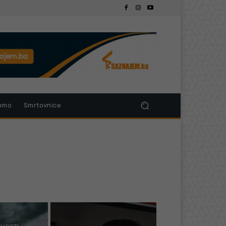
omo
Smrtovnice