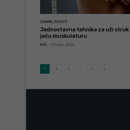
ZANIMLJIVOSTI
Jednostavna tehnika za uži struk 
jaču muskulaturu
N.N.
-
8 Maja, 2026
...
1
2
3
7