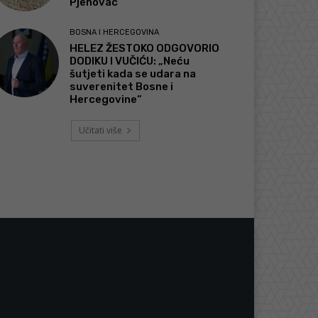
Pjenovac
BOSNA I HERCEGOVINA
HELEZ ŽESTOKO ODGOVORIO
DODIKU I VUČIĆU: „Neću
šutjeti kada se udara na
suverenitet Bosne i
Hercegovine“
Učitati više