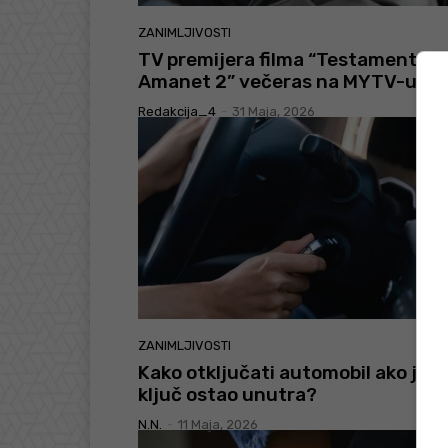
ZANIMLJIVOSTI
TV premijera filma “Testament –
Amanet 2” večeras na MYTV-u
Redakcija_4
-
31 Maja, 2026
ZANIMLJIVOSTI
Kako otključati automobil ako je
ključ ostao unutra?
N.N.
-
11 Maja, 2026