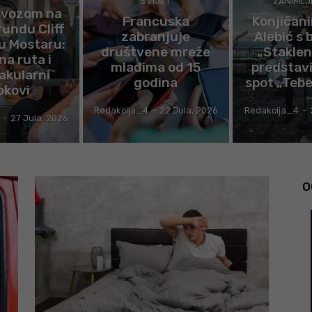
SVIJET
ZANIMLJ
 vozom na
Francuska
Konjičan
rundu Cliff
zabranjuje
Alebić s
u Mostaru:
društvene mreže
„Staklen
na ruta i
mlađima od 15
predstavio
akularni
godina
spot „Tebe
okovi
Redakcija_4
-
22 Jula, 2026
Redakcija_4
-
-
27 Jula, 2026
O