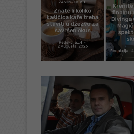
ZANIMLJIVOSTI
Krenite
Znate li koliko
finalnu 
kašičica kafe treba
Divinga 
staviti u džezvu za
Magič
savršen okus
spekt
sk
Redakcija_4
-
2 Augusta, 2026
Redakcija_4