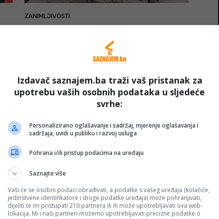
ZANIMLJIVOSTI
Budite li se noću mokri od znoja?
Otkrijte šta vam tijelo želi poručiti
N.N.
-
11 Maja, 2026
Izdavač saznajem.ba traži vaš pristanak za
upotrebu vaših osobnih podataka u sljedeće
svrhe:
Personalizirano oglašavanje i sadržaj, mjerenje oglašavanja i
sadržaja, uvidi u publiku i razvoj usluga
Pohrana i/ili pristup podacima na uređaju
ZANIMLJIVOSTI
Saznajte više
Roditelji često paniče bez razloga:
Vaši će se osobni podaci obrađivati, a podatke s vašeg uređaja (kolačiće,
Evo zašto je bebina glava topla
jedinstvene identifikatore i druge podatke uređaja) može pohranjivati,
N
dijeliti te im pristupati 210 partnera ili ih može upotrebljavati ova web-
N.N.
-
10 Maja, 2026
lokacija. Mi i naši partneri možemo upotrebljavati precizne podatke o