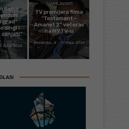
IVOSTI
ZANIMLJIVOSTI
in Samir
TV premijera filma
 bendom
“Testament –
i grad“
Amanet 2” večeras
 singl i
na MYTV-u
 sanjati“
Redakcija_4
-
31 Maja, 2026
2 Juna, 2026
GLASI