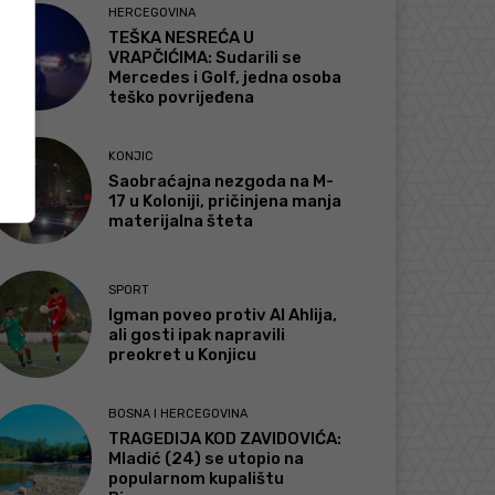
HERCEGOVINA
TEŠKA NESREĆA U
VRAPČIĆIMA: Sudarili se
Mercedes i Golf, jedna osoba
teško povrijeđena
KONJIC
Saobraćajna nezgoda na M-
17 u Koloniji, pričinjena manja
materijalna šteta
SPORT
Igman poveo protiv Al Ahlija,
ali gosti ipak napravili
preokret u Konjicu
BOSNA I HERCEGOVINA
TRAGEDIJA KOD ZAVIDOVIĆA:
Mladić (24) se utopio na
popularnom kupalištu