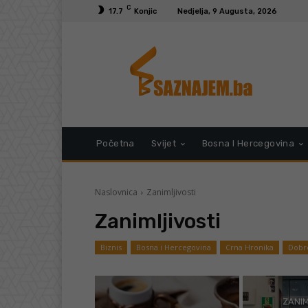
C
17.7
Konjic
Nedjelja, 9 Augusta, 2026
Početna
Svijet
Bosna I Hercegovina
Naslovnica
Zanimljivosti
Zanimljivosti
Biznis
Bosna i Hercegovina
Crna Hronika
Dobre
ZANIM