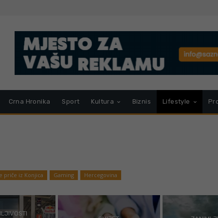
Crna Hronika
Sport
Kultura
Biznis
Lifestyle
Pr
 priče iz Konjica
Gaming
Hercegovina
LJIVOSTI