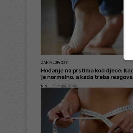
ZANIMLJIVOSTI
Hodanje na prstima kod djece: Ka
je normalno, a kada treba reagova
N.N.
-
10 Maja, 2026