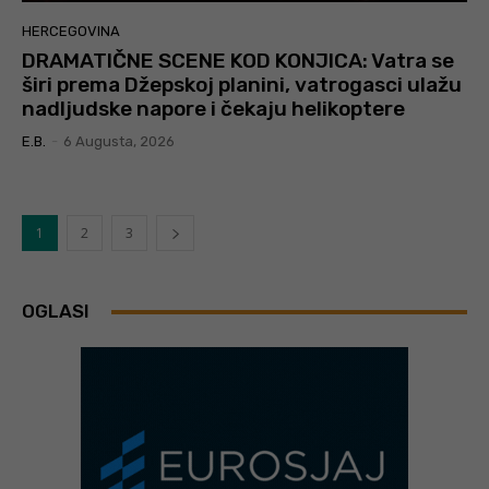
HERCEGOVINA
DRAMATIČNE SCENE KOD KONJICA: Vatra se
širi prema Džepskoj planini, vatrogasci ulažu
nadljudske napore i čekaju helikoptere
E.B.
-
6 Augusta, 2026
1
2
3
OGLASI