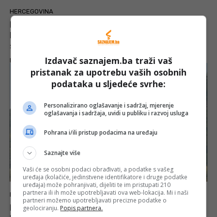
HERCEGOVINA
RASVIJETLJENA PROVALA U BENZINSKU
PUMPU U KONJICU: Dvije osobe lišene
slobode u Jablanici i Čapljini
Izdavač saznajem.ba traži vaš
E.B.
-
7 Augusta, 2026
pristanak za upotrebu vaših osobnih
podataka u sljedeće svrhe:
Personalizirano oglašavanje i sadržaj, mjerenje
oglašavanja i sadržaja, uvidi u publiku i razvoj usluga
Pohrana i/ili pristup podacima na uređaju
Saznajte više
Vaši će se osobni podaci obrađivati, a podatke s vašeg
uređaja (kolačiće, jedinstvene identifikatore i druge podatke
uređaja) može pohranjivati, dijeliti te im pristupati 210
partnera ili ih može upotrebljavati ova web-lokacija. Mi i naši
KONJIC
partneri možemo upotrebljavati precizne podatke o
Požar u Kanjini i dalje bukti: Na terenu dva
geolociranju.
Popis partnera.