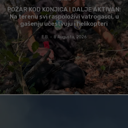
POŽAR KOD KONJICA I DALJE AKTIVAN:
Na terenu svi raspoloživi vatrogasci, u
gašenju učestvuju i helikopteri
E.B.
-
8 Augusta, 2026