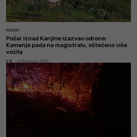
KONJIC
Požar iznad Kanjine izazvao odrone:
Kamenje pada na magistralu, oštećeno više
vozila
E.B.
-
6 Augusta, 2026