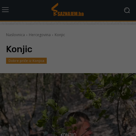
Naslovnica
Hercegovina
Konjic
Konjic
Dobre priče iz Konjica
KONJIC