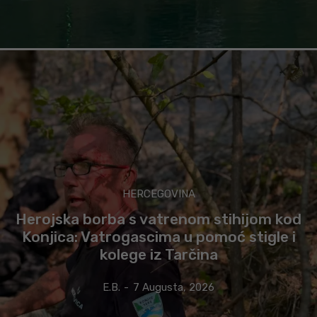
HERCEGOVINA
Herojska borba s vatrenom stihijom kod
Konjica: Vatrogascima u pomoć stigle i
kolege iz Tarčina
E.B.
-
7 Augusta, 2026