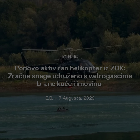
KONJIC
Ponovo aktiviran helikopter iz ZDK:
Zračne snage udruženo s vatrogascima
brane kuće i imovinu!
E.B.
-
7 Augusta, 2026