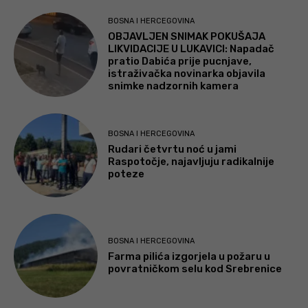
BOSNA I HERCEGOVINA
OBJAVLJEN SNIMAK POKUŠAJA
LIKVIDACIJE U LUKAVICI: Napadač
pratio Dabića prije pucnjave,
istraživačka novinarka objavila
snimke nadzornih kamera
BOSNA I HERCEGOVINA
Rudari četvrtu noć u jami
Raspotočje, najavljuju radikalnije
poteze
BOSNA I HERCEGOVINA
Farma pilića izgorjela u požaru u
povratničkom selu kod Srebrenice