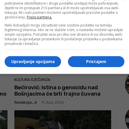
ostajemo nepokolebljivo
jedinstvene identifikatore i druge podatke uređaja) može pohranjivati,
dijeliti te im pristupati 210 partnera ili ih može upotrebljavati ova web-
lokacija. Mi i naši partneri možemo upotrebljavati precizne podatke o
Redakcija_4
-
11 Jula, 2026
geolociranju.
Popis partnera.
Neki dobavljači mogu obrađivati vaše osobne podatke na temelju
legitimnog interesa. Ako se ne slažete s tim, u nastavku možete upravljati
svojim opcijama. Potražite vezu pri dnu ove stranice ili na izborniku web-
lokacije za upravljanje pristankom ili povlačenje pristanka u postavkama
privatnosti i kolačića.
Upravljanje opcijama
Pristajem
KULTURA SJEĆANJA
Bećirović: Istina o genocidu nad
amo
Bošnjacima će biti trajno čuvana
Redakcija_4
-
11 Jula, 2026