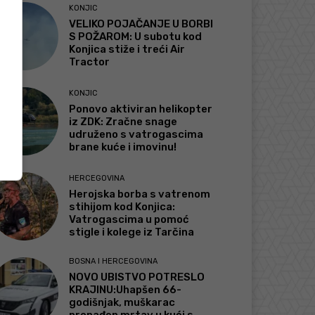
KONJIC
VELIKO POJAČANJE U BORBI
S POŽAROM: U subotu kod
Konjica stiže i treći Air
Tractor
KONJIC
Ponovo aktiviran helikopter
iz ZDK: Zračne snage
udruženo s vatrogascima
brane kuće i imovinu!
HERCEGOVINA
Herojska borba s vatrenom
stihijom kod Konjica:
Vatrogascima u pomoć
stigle i kolege iz Tarčina
BOSNA I HERCEGOVINA
NOVO UBISTVO POTRESLO
KRAJINU:Uhapšen 66-
godišnjak, muškarac