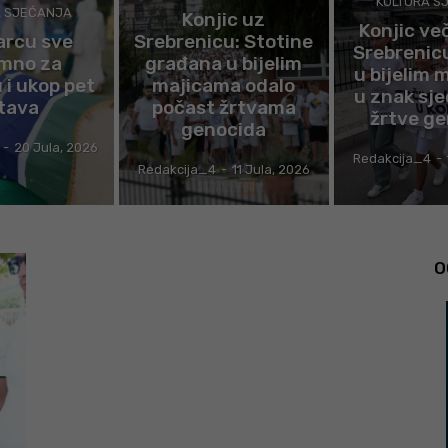
KULTURA S
A SJEĆANJA
Konjic uz
Konjic ve
arcu sve
Srebrenicu: Stotine
Srebrenic
mno za
građana u bijelim
u bijelim 
i ukop pet
majicama odalo
u znak sje
tava
počast žrtvama
žrtve g
genocida
-
20 Jula, 2026
Redakcija_4
-
Redakcija_4
-
11 Jula, 2026
O