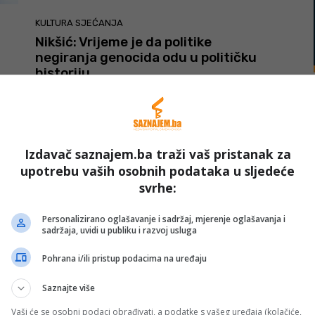
KULTURA SJEĆANJA
Nikšić: Vrijeme je da politike
negiranja genocida odu u političku
historiju
Redakcija_4
-
11 Jula, 2026
Izdavač saznajem.ba traži vaš pristanak za
upotrebu vaših osobnih podataka u sljedeće
svrhe:
Personalizirano oglašavanje i sadržaj, mjerenje oglašavanja i
sadržaja, uvidi u publiku i razvoj usluga
Pohrana i/ili pristup podacima na uređaju
KULTURA SJEĆANJA
Premijer Pakistana: Genocid u
Saznajte više
Srebrenici bio je zločin protiv
N
čovječnosti, uz Bosnu i Hercegovinu
Vaši će se osobni podaci obrađivati, a podatke s vašeg uređaja (kolačiće,