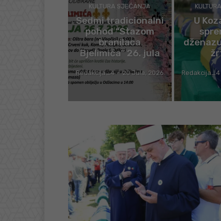
KULTURA SJEĆANJA
KULTUR
Sedmi tradicionalni
U Koz
pohod “Stazom
spre
branilaca
dženazu 
Bjelimića” 26. jula
žr
Redakcija_4
-
20 Jula, 2026
Redakcija_4