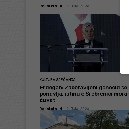
Redakcija_4
-
11 Jula, 2026
KULTURA SJEĆANJA
Erdogan: Zaboravljeni genocid se
ponavlja, istinu o Srebrenici mor
čuvati
Redakcija_4
-
11 Jula, 2026