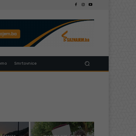
omo
Smrtovnice