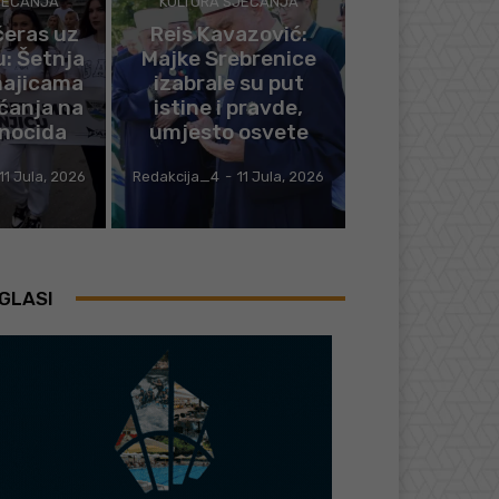
JEĆANJA
KULTURA SJEĆANJA
čeras uz
Reis Kavazović:
u: Šetnja
Majke Srebrenice
majicama
izabrale su put
ćanja na
istine i pravde,
enocida
umjesto osvete
11 Jula, 2026
Redakcija_4
-
11 Jula, 2026
GLASI