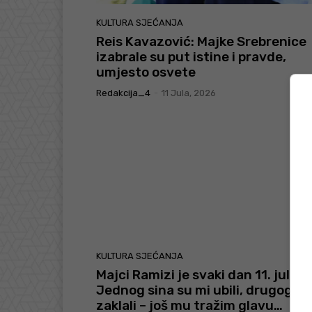
KULTURA SJEĆANJA
Reis Kavazović: Majke Srebrenice
izabrale su put istine i pravde,
umjesto osvete
Redakcija_4
-
11 Jula, 2026
KULTURA SJEĆANJA
Majci Ramizi je svaki dan 11. juli:
Jednog sina su mi ubili, drugog su
zaklali – još mu tražim glavu…