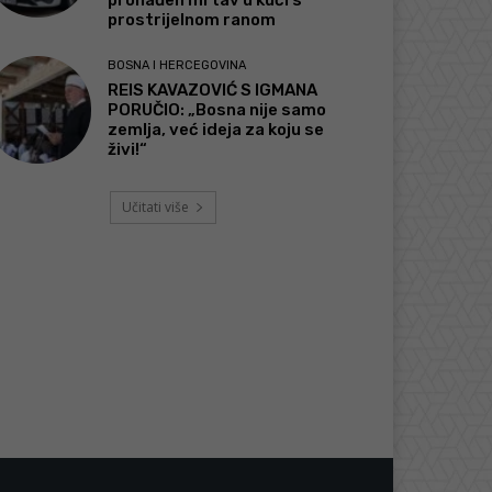
pronađen mrtav u kući s
prostrijelnom ranom
BOSNA I HERCEGOVINA
REIS KAVAZOVIĆ S IGMANA
PORUČIO: „Bosna nije samo
zemlja, već ideja za koju se
živi!“
Učitati više