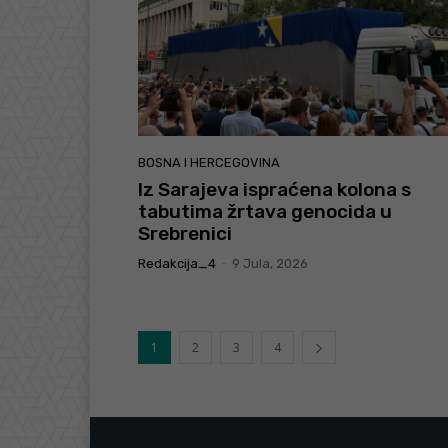
BOSNA I HERCEGOVINA
Iz Sarajeva ispraćena kolona s
tabutima žrtava genocida u
Srebrenici
Redakcija_4
-
9 Jula, 2026
1
2
3
4