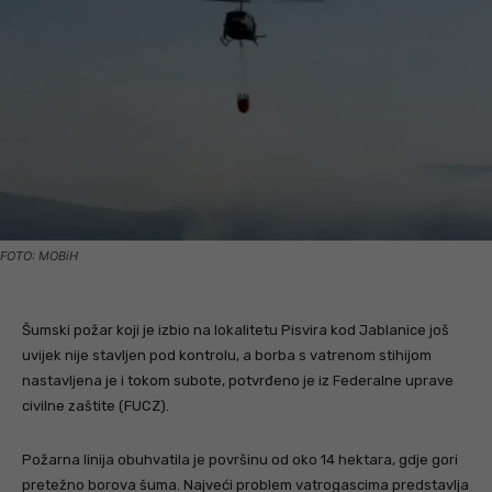
FOTO: MOBiH
Šumski požar koji je izbio na lokalitetu Pisvira kod Jablanice još
uvijek nije stavljen pod kontrolu, a borba s vatrenom stihijom
nastavljena je i tokom subote, potvrđeno je iz Federalne uprave
civilne zaštite (FUCZ).
Požarna linija obuhvatila je površinu od oko 14 hektara, gdje gori
pretežno borova šuma. Najveći problem vatrogascima predstavlja