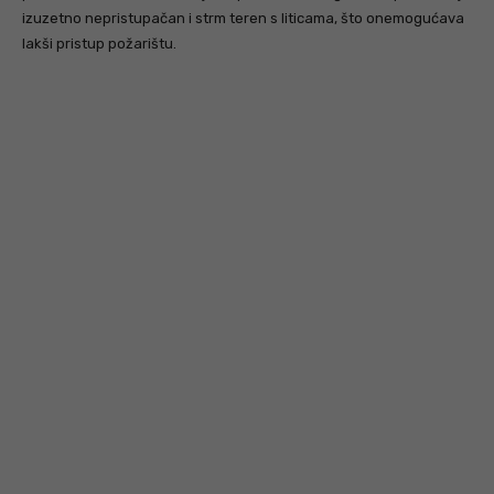
izuzetno nepristupačan i strm teren s liticama, što onemogućava
lakši pristup požarištu.