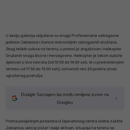
U akciju gašenja uključene su snage Profesionalne vatrogasne
jedinice Jablanica i članovi dobrovoljnih vatrogasnih društava.
Zbog teških uslova na terenu, u pomoć je angažovan i helikopter
Oružanih snaga Bosne i Hercegovine. Helikopter je tokom subote
djelovao u dva navrata (od 10:00 do 14:00 sati, te u predvečernjem
terminu od 17:30 do 19:00 sati), ostvarivši oko 20 preleta iznad
ugroženog područja.
Dodajte Saznajem.ba među omiljene izvore na
Googleu
Prema posljednjim podacima iz Operativnog centra civilne zaštite
Jablanica, iako je požar i dalje aktivan, situacija na terenu se