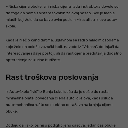
– Niska cijena obuke, ali i niska cijena rada instruktora dovele su
do toga da nema zainteresovanih za ovaj posao. Sve je manje
mladih koji žele da se bave ovim poslom – kazali su iz ove auto-
škole.
Kada je riječ o kandidatima, uglavnom se radi o mlađim osobama
koje žele da polože vozački ispit, navode iz “Vrbasa”, dodajući da
interesovanje i dalje postoji, ali da rast cijena predstavlja dodatno
opterećenje za kućne budžete.
Rast troškova poslovanja
Iz Auto-škole “Ivić” iz Banja Luke ističu da je došlo do rasta
minimalne plate, povećanja cijena auto-dijelova, kao i usluga
auto-mehaničara, što se direktno odražava na krajnju cijenu
obuke.
Dodaju da, iako još nisu podigli cijenu časova, jedan čas obuke