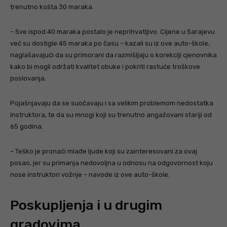
trenutno košta 30 maraka.
– Sve ispod 40 maraka postalo je neprihvatljivo. Cijene u Sarajevu
već su dostigle 45 maraka po času – kazali su iz ove auto-škole,
naglašavajući da su primorani da razmišljaju o korekciji cjenovnika
kako bi mogli održati kvalitet obuke i pokriti rastuće troškove
poslovanja.
Pojašnjavaju da se suočavaju i sa velikim problemom nedostatka
instruktora, te da su mnogi koji su trenutno angažovani stariji od
65 godina.
– Teško je pronaći mlađe ljude koji su zainteresovani za ovaj
posao, jer su primanja nedovoljna u odnosu na odgovornost koju
nose instruktori vožnje – navode iz ove auto-škole.
Poskupljenja i u drugim
gradovima