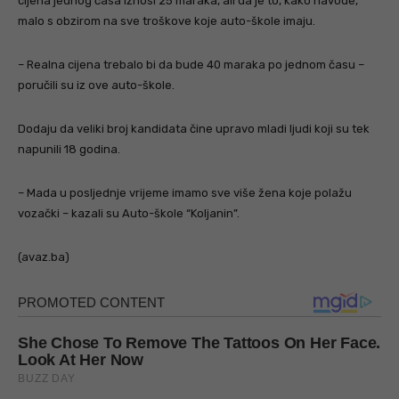
cijena jednog časa iznosi 25 maraka, ali da je to, kako navode,
malo s obzirom na sve troškove koje auto-škole imaju.
– Realna cijena trebalo bi da bude 40 maraka po jednom času –
poručili su iz ove auto-škole.
Dodaju da veliki broj kandidata čine upravo mladi ljudi koji su tek
napunili 18 godina.
– Mada u posljednje vrijeme imamo sve više žena koje polažu
vozački – kazali su Auto-škole “Koljanin”.
(avaz.ba)