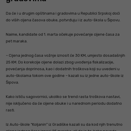
Da će i u drugim opštinama i gradovima u Republici Srpskoj doći
do viših cijena časova obuke, potvrđuju i iz auto-škola u Šipovu.
Naime, kandidate od 1. marta očekuje povećanje cijene časa za
pet maraka.
– Cijena jednog časa vožnje iznosit će 30 KM, umjesto dosadašnjih
25 KM. Do korekcije cijene dolazi zbog uvođenja fiskalizacije,
povećanja doprinosa, kao i dodatnih troškova koji su uvedeni u
auto-školama tokom ove godine – kazali su iz jedne auto-škole iz
Šipova.
Kako ističu sagovornici, ukoliko se trend rasta troškova nastavi,
nije isključeno da će cijene obuke i u narednom periodu dodatno
rasti.
Iz Auto-škole “Koljanin” iz Gradiške kazali su da kod njih trenutno