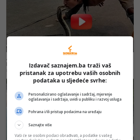
Izdavač saznajem.ba traži vaš
pristanak za upotrebu vaših osobnih
podataka u sljedeće svrhe:
Personalizirano oglašavanje i sadržaj, mjerenje
oglašavanja i sadržaja, uvidi u publiku i razvoj usluga
Pohrana i/ili pristup podacima na uređaju
Saznajte više
Vaši će se osobni podaci obrađivati, a podatke s vašeg