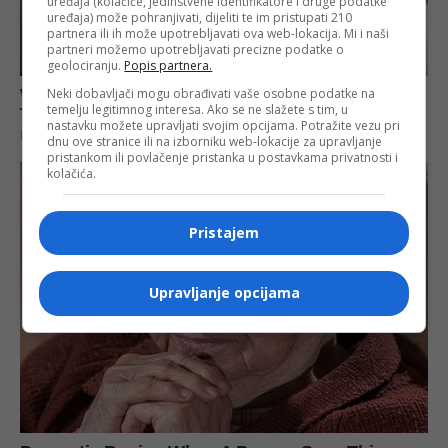
uređaja (kolačiće, jedinstvene identifikatore i druge podatke
uređaja) može pohranjivati, dijeliti te im pristupati 210
partnera ili ih može upotrebljavati ova web-lokacija. Mi i naši
partneri možemo upotrebljavati precizne podatke o
geolociranju.
Popis partnera.
Neki dobavljači mogu obrađivati vaše osobne podatke na
temelju legitimnog interesa. Ako se ne slažete s tim, u
nastavku možete upravljati svojim opcijama. Potražite vezu pri
dnu ove stranice ili na izborniku web-lokacije za upravljanje
pristankom ili povlačenje pristanka u postavkama privatnosti i
kolačića.
Pristajem
Upravljanje opcijama