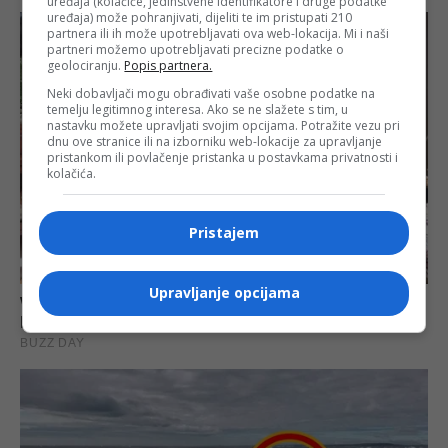
uređaja (kolačiće, jedinstvene identifikatore i druge podatke
uređaja) može pohranjivati, dijeliti te im pristupati 210
partnera ili ih može upotrebljavati ova web-lokacija. Mi i naši
partneri možemo upotrebljavati precizne podatke o
geolociranju.
Popis partnera.
Neki dobavljači mogu obrađivati vaše osobne podatke na
temelju legitimnog interesa. Ako se ne slažete s tim, u
nastavku možete upravljati svojim opcijama. Potražite vezu pri
dnu ove stranice ili na izborniku web-lokacije za upravljanje
pristankom ili povlačenje pristanka u postavkama privatnosti i
kolačića.
Pristajem
Upravljanje opcijama