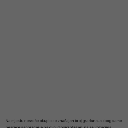
Na mjestu nesreće okupio se značajan broj građana, a zbog same
nesreće saobraćaj je na ovoj dionici otežan, pa se vozačima