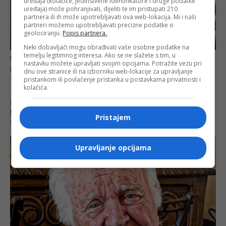
uređaja (kolačiće, jedinstvene identifikatore i druge podatke
uređaja) može pohranjivati, dijeliti te im pristupati 210
partnera ili ih može upotrebljavati ova web-lokacija. Mi i naši
partneri možemo upotrebljavati precizne podatke o
geolociranju.
Popis partnera.
Neki dobavljači mogu obrađivati vaše osobne podatke na
temelju legitimnog interesa. Ako se ne slažete s tim, u
nastavku možete upravljati svojim opcijama. Potražite vezu pri
dnu ove stranice ili na izborniku web-lokacije za upravljanje
pristankom ili povlačenje pristanka u postavkama privatnosti i
kolačića.
Pristajem
Upravljanje opcijama