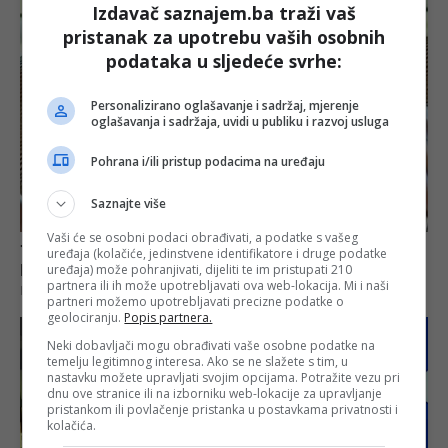
Izdavač saznajem.ba traži vaš
pristanak za upotrebu vaših osobnih
podataka u sljedeće svrhe:
Personalizirano oglašavanje i sadržaj, mjerenje
oglašavanja i sadržaja, uvidi u publiku i razvoj usluga
Pohrana i/ili pristup podacima na uređaju
Saznajte više
Vaši će se osobni podaci obrađivati, a podatke s vašeg
uređaja (kolačiće, jedinstvene identifikatore i druge podatke
uređaja) može pohranjivati, dijeliti te im pristupati 210
partnera ili ih može upotrebljavati ova web-lokacija. Mi i naši
partneri možemo upotrebljavati precizne podatke o
geolociranju.
Popis partnera.
Neki dobavljači mogu obrađivati vaše osobne podatke na
temelju legitimnog interesa. Ako se ne slažete s tim, u
nastavku možete upravljati svojim opcijama. Potražite vezu pri
dnu ove stranice ili na izborniku web-lokacije za upravljanje
pristankom ili povlačenje pristanka u postavkama privatnosti i
kolačića.