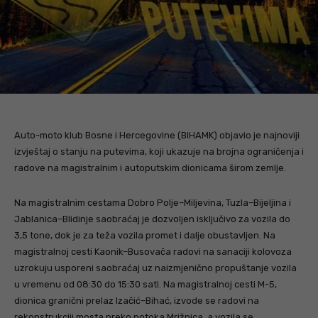
Auto-moto klub Bosne i Hercegovine (BIHAMK) objavio je najnoviji
izvještaj o stanju na putevima, koji ukazuje na brojna ograničenja i
radove na magistralnim i autoputskim dionicama širom zemlje.
Na magistralnim cestama Dobro Polje–Miljevina, Tuzla–Bijeljina i
Jablanica–Blidinje saobraćaj je dozvoljen isključivo za vozila do
3,5 tone, dok je za teža vozila promet i dalje obustavljen. Na
magistralnoj cesti Kaonik–Busovača radovi na sanaciji kolovoza
uzrokuju usporeni saobraćaj uz naizmjenično propuštanje vozila
u vremenu od 08:30 do 15:30 sati. Na magistralnoj cesti M-5,
dionica granični prelaz Izačić–Bihać, izvode se radovi na
rekonstrukciji mosta preko potoka Mrižnica, a vozila se