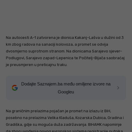
Na autocesti A-1 zatvorena je dionica Kakanj–Lašva u dužini od 3
km zbog radova na sanaciji kolovoza, a promet se odvija
dvosmjerno suprotnom stranom. Na dionicama Sarajevo sjever–
Podlugovi, Sarajevo zapad–Lepenica te Počitelj–Bijača saobraćaj
je preusmjeren u preticajnu traku.
Dodajte Saznajem.ba među omiljene izvore na
Googleu
Na graničnim prelazima pojačan je promet na izlazu iz BiH,
posebno na prelazima Velika Kladuša, Kozarska Dubica, Gradina i
Gradiška, gdje su moguća duža zadržavanja. BIHAMK napominje
da zbog uvođenja novog evropskog sistema registracije putnika