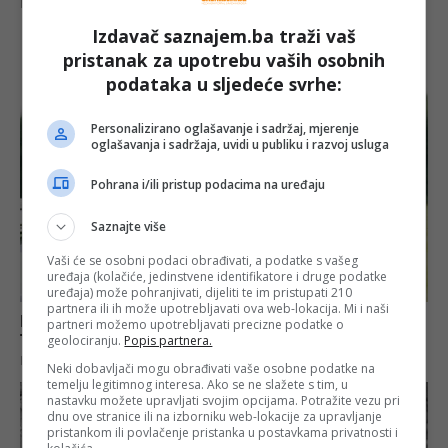
Izdavač saznajem.ba traži vaš
pristanak za upotrebu vaših osobnih
podataka u sljedeće svrhe:
Personalizirano oglašavanje i sadržaj, mjerenje
oglašavanja i sadržaja, uvidi u publiku i razvoj usluga
Pohrana i/ili pristup podacima na uređaju
Saznajte više
Vaši će se osobni podaci obrađivati, a podatke s vašeg
uređaja (kolačiće, jedinstvene identifikatore i druge podatke
uređaja) može pohranjivati, dijeliti te im pristupati 210
partnera ili ih može upotrebljavati ova web-lokacija. Mi i naši
partneri možemo upotrebljavati precizne podatke o
geolociranju.
Popis partnera.
Neki dobavljači mogu obrađivati vaše osobne podatke na
temelju legitimnog interesa. Ako se ne slažete s tim, u
nastavku možete upravljati svojim opcijama. Potražite vezu pri
dnu ove stranice ili na izborniku web-lokacije za upravljanje
pristankom ili povlačenje pristanka u postavkama privatnosti i