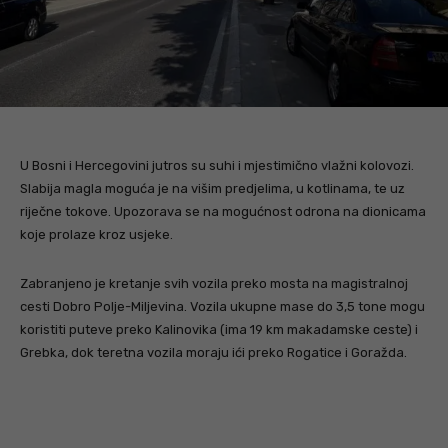
U Bosni i Hercegovini jutros su suhi i mjestimično vlažni kolovozi.
Slabija magla moguća je na višim predjelima, u kotlinama, te uz
riječne tokove. Upozorava se na mogućnost odrona na dionicama
koje prolaze kroz usjeke.
Zabranjeno je kretanje svih vozila preko mosta na magistralnoj
cesti Dobro Polje-Miljevina. Vozila ukupne mase do 3,5 tone mogu
koristiti puteve preko Kalinovika (ima 19 km makadamske ceste) i
Grebka, dok teretna vozila moraju ići preko Rogatice i Goražda.