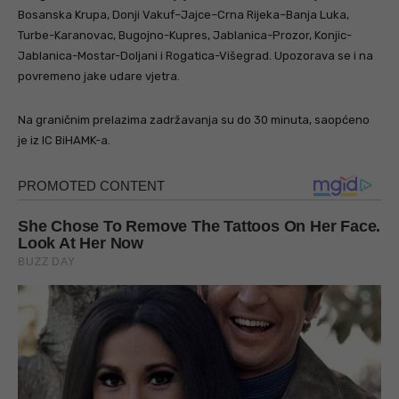
Bosanska Krupa, Donji Vakuf–Jajce–Crna Rijeka–Banja Luka,
Turbe-Karanovac, Bugojno-Kupres, Jablanica-Prozor, Konjic-
Jablanica-Mostar-Doljani i Rogatica-Višegrad. Upozorava se i na
povremeno jake udare vjetra.
Na graničnim prelazima zadržavanja su do 30 minuta, saopćeno
je iz IC BiHAMK-a.