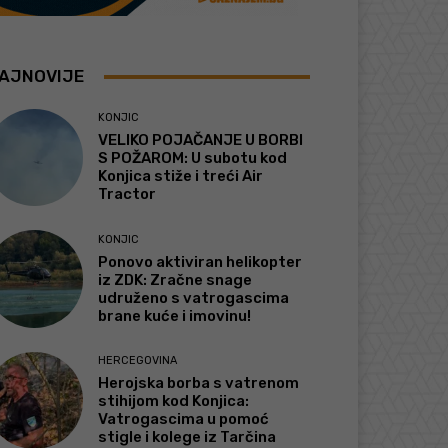
AJNOVIJE
KONJIC
VELIKO POJAČANJE U BORBI
S POŽAROM: U subotu kod
Konjica stiže i treći Air
Tractor
KONJIC
Ponovo aktiviran helikopter
iz ZDK: Zračne snage
udruženo s vatrogascima
brane kuće i imovinu!
HERCEGOVINA
Herojska borba s vatrenom
stihijom kod Konjica:
Vatrogascima u pomoć
stigle i kolege iz Tarčina