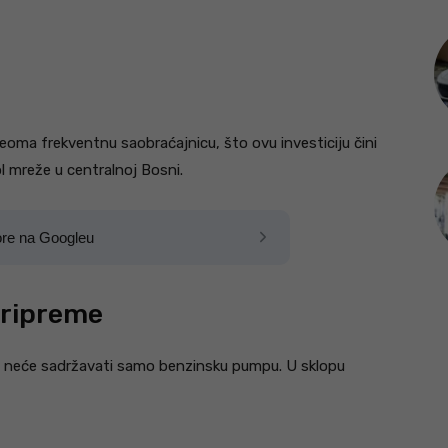
veoma frekventnu saobraćajnicu, što ovu investiciju čini
l mreže u centralnoj Bosni.
ore na Googleu
pripreme
at neće sadržavati samo benzinsku pumpu. U sklopu