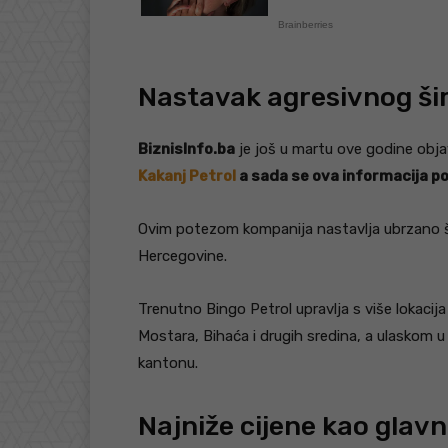
Nastavak agresivnog ši
BiznisInfo.ba
je još u martu ove godine obj
Kakanj Petrol
a sada se ova informacija po
Ovim potezom kompanija nastavlja ubrzano š
Hercegovine.
Trenutno Bingo Petrol upravlja s više lokacij
Mostara, Bihaća i drugih sredina, a ulaskom
kantonu.
Najniže cijene kao glavn