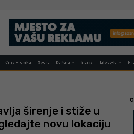
Crna Hronika
Sport
Kultura
Biznis
Lifestyle
Pr
O
lja širenje i stiže u
gledajte novu lokaciju