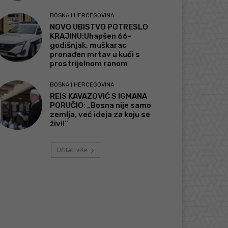
BOSNA I HERCEGOVINA
NOVO UBISTVO POTRESLO
KRAJINU:Uhapšen 66-
godišnjak, muškarac
pronađen mrtav u kući s
prostrijelnom ranom
BOSNA I HERCEGOVINA
REIS KAVAZOVIĆ S IGMANA
PORUČIO: „Bosna nije samo
zemlja, već ideja za koju se
živi!“
Učitati više