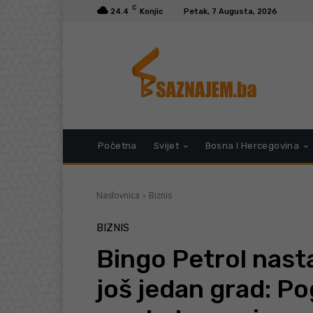
C
24.4
Konjic
Petak, 7 Augusta, 2026
Početna
Svijet
Bosna I Hercegovina
Naslovnica
Biznis
BIZNIS
Bingo Petrol nastav
još jedan grad: Po