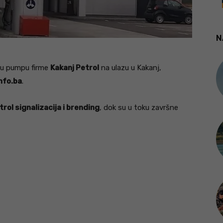
N
ku pumpu firme
Kakanj Petrol
na ulazu u Kakanj,
nfo.ba
.
rol signalizacija i brending
, dok su u toku završne