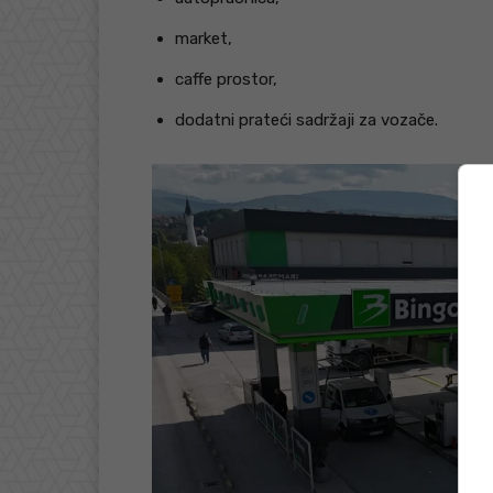
market,
caffe prostor,
dodatni prateći sadržaji za vozače.