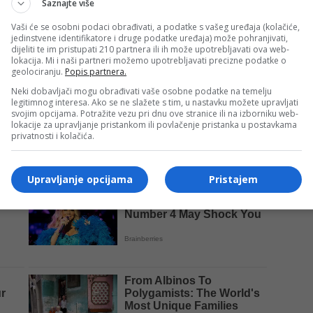
Saznajte više
Vaši će se osobni podaci obrađivati, a podatke s vašeg uređaja (kolačiće,
jedinstvene identifikatore i druge podatke uređaja) može pohranjivati,
dijeliti te im pristupati 210 partnera ili ih može upotrebljavati ova web-
lokacija. Mi i naši partneri možemo upotrebljavati precizne podatke o
geolociranju.
Popis partnera.
Neki dobavljači mogu obrađivati vaše osobne podatke na temelju
šni radovi i pripreme za početak rada, ali je jasno da će
legitimnog interesa. Ako se ne slažete s tim, u nastavku možete upravljati
svojim opcijama. Potražite vezu pri dnu ove stranice ili na izborniku web-
koje Bingo Petrol već primjenjuje na drugim lokacijama
lokacije za upravljanje pristankom ili povlačenje pristanka u postavkama
privatnosti i kolačića.
Upravljanje opcijama
Pristajem