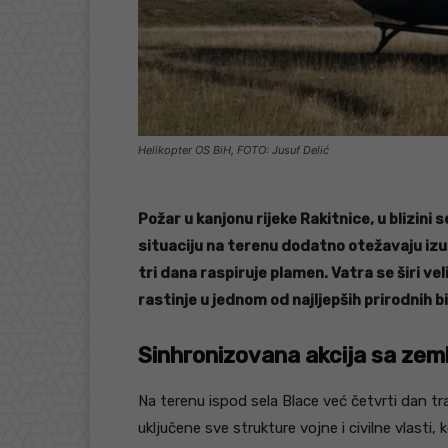
Helikopter OS BiH, FOTO: Jusuf Delić
Požar u kanjonu rijeke Rakitnice, u blizini s
situaciju na terenu dodatno otežavaju izuz
tri dana raspiruje plamen. Vatra se širi ve
rastinje u jednom od najljepših prirodnih 
Sinhronizovana akcija sa zemlj
Na terenu ispod sela Blace već četvrti dan tra
uključene sve strukture vojne i civilne vlasti,