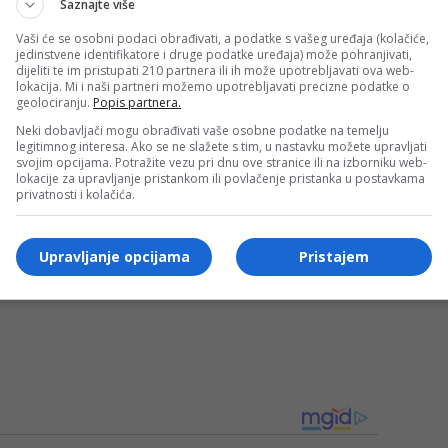
Saznajte više
Vaši će se osobni podaci obrađivati, a podatke s vašeg uređaja (kolačiće,
jedinstvene identifikatore i druge podatke uređaja) može pohranjivati,
dijeliti te im pristupati 210 partnera ili ih može upotrebljavati ova web-
lokacija. Mi i naši partneri možemo upotrebljavati precizne podatke o
oristi vrijeme kupeći vodu iz obližnjeg Blatačkog jezera,
geolociranju.
Popis partnera.
pod samog sela Blace.
Neki dobavljači mogu obrađivati vaše osobne podatke na temelju
legitimnog interesa. Ako se ne slažete s tim, u nastavku možete upravljati
svojim opcijama. Potražite vezu pri dnu ove stranice ili na izborniku web-
ost ove složene zračne operacije profesionalno vodi
lokacije za upravljanje pristankom ili povlačenje pristanka u postavkama
privatnosti i kolačića.
.
Upravljanje opcijama
Pristajem
njonom izuzetno teška, sinergija momaka na zemlji i
i dragulj i domovi mještana sela Blace biti uspješno