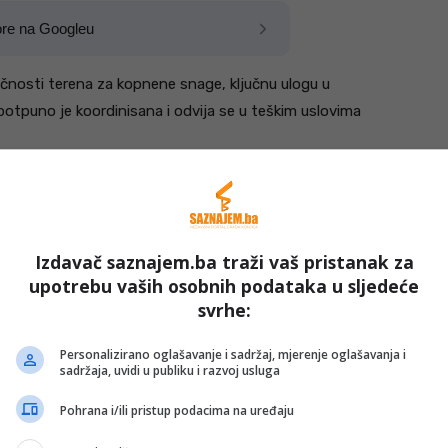
ore na Googleu
ačnosti terena za kopnene snage, ključnu ulogu u
potpuno je koordinisana i odvija se u teškim uslovima
 nalete, puneći tankove vodom u Sarajevu nakon čega
Izdavač saznajem.ba traži vaš pristanak za
upotrebu vaših osobnih podataka u sljedeće
svrhe:
Personalizirano oglašavanje i sadržaj, mjerenje oglašavanja i
sadržaja, uvidi u publiku i razvoj usluga
Pohrana i/ili pristup podacima na uređaju