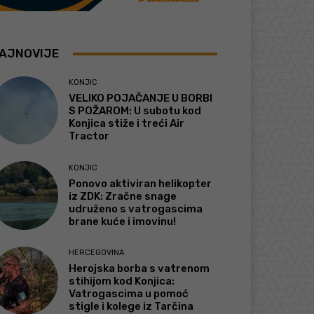
AJNOVIJE
KONJIC
VELIKO POJAČANJE U BORBI
S POŽAROM: U subotu kod
Konjica stiže i treći Air
Tractor
KONJIC
Ponovo aktiviran helikopter
iz ZDK: Zračne snage
udruženo s vatrogascima
brane kuće i imovinu!
HERCEGOVINA
Herojska borba s vatrenom
stihijom kod Konjica:
Vatrogascima u pomoć
stigle i kolege iz Tarčina