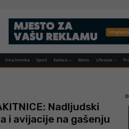
Crna Hronika
Sport
Kultura
Biznis
Lifestyle
Pr
O
KITNICE: Nadljudski
 i avijacije na gašenju