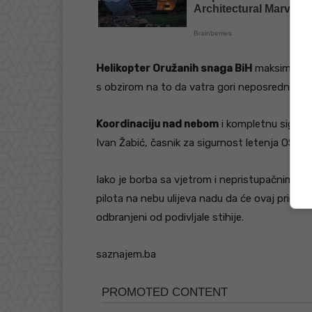
Helikopter Oružanih snaga BiH
maksimalno k
s obzirom na to da vatra gori neposredno is
Koordinaciju nad nebom
i kompletnu sigurn
Ivan Žabić, časnik za sigurnost letenja OSBiH
Iako je borba sa vjetrom i nepristupačnim ka
pilota na nebu ulijeva nadu da će ovaj prirodn
odbranjeni od podivljale stihije.
saznajem.ba