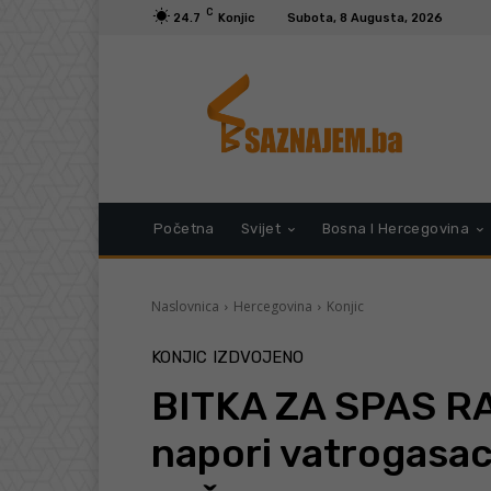
C
24.7
Konjic
Subota, 8 Augusta, 2026
Početna
Svijet
Bosna I Hercegovina
Naslovnica
Hercegovina
Konjic
KONJIC
IZDVOJENO
BITKA ZA SPAS RA
napori vatrogasaca