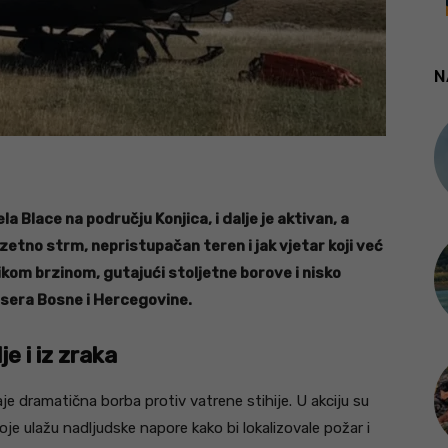
N
ela Blace na području Konjica, i dalje je aktivan, a
etno strm, nepristupačan teren i jak vjetar koji već
likom brzinom, gutajući stoljetne borove i nisko
bisera Bosne i Hercegovine.
e i iz zraka
je dramatična borba protiv vatrene stihije. U akciju su
 koje ulažu nadljudske napore kako bi lokalizovale požar i