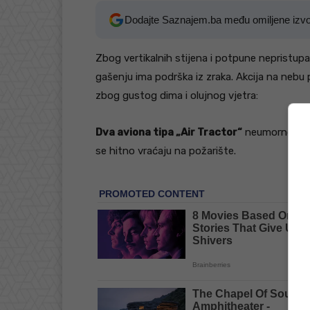
Dodajte Saznajem.ba među omiljene izv
Zbog vertikalnih stijena i potpune nepristup
gašenju ima podrška iz zraka. Akcija na nebu 
zbog gustog dima i olujnog vjetra:
Dva aviona tipa „Air Tractor“
neumorno vrše
se hitno vraćaju na požarište.