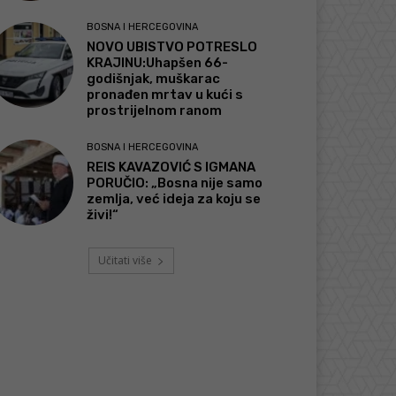
BOSNA I HERCEGOVINA
NOVO UBISTVO POTRESLO
KRAJINU:Uhapšen 66-
godišnjak, muškarac
pronađen mrtav u kući s
prostrijelnom ranom
BOSNA I HERCEGOVINA
REIS KAVAZOVIĆ S IGMANA
PORUČIO: „Bosna nije samo
zemlja, već ideja za koju se
živi!“
Učitati više