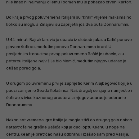
nije imao ni najmanju dilemu i odmah mu je pokazao crveni karton.
Do kraja prvog poluvremena Italijani su “krali” vrijeme maksimalno
koliko su mogli, a Zmajevi su zaprijetili još dva puta Donnarummi.
U 44. minuti Bajraktarević je ubacio iz slobodnjaka, a Katić ponovo
glavom šutirao, međutim ponovo Donnarumma brani. U
posljednjim trenucima prvog poluvremena Bašić je ubacio, a u
petercu Italijana najviši je bio Memić, međutim njegov udarac je
otišao pored gola.
U drugom poluvremenu prvi je zaprijetio Kerim Alajbegović koji je u
pauzi zamijenio Seada Kolašinca. Naš dragulj se sjajno namjestio i
šutirao s ivice kaznenog prostora, a njegov udarac je odbranio
Donnarumma.
Nakon sat vremena igre Italija je mogla stići do drugog gola nakon
katastrofalne greške Bašića koji je dao loptu Keanu u noge na
centru. Kean je pretrčao našu odbranu i izašao sam pred Vasilja,