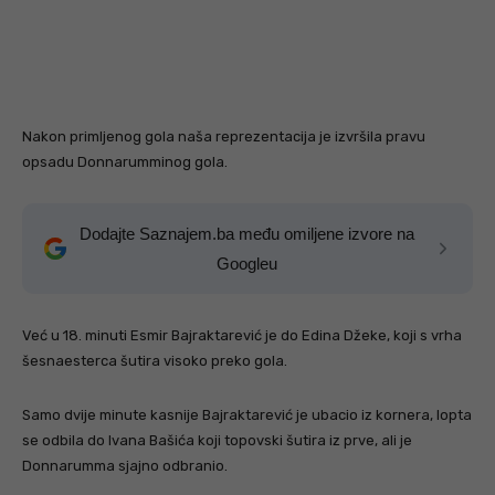
Nakon primljenog gola naša reprezentacija je izvršila pravu
opsadu Donnarumminog gola.
Dodajte Saznajem.ba među omiljene izvore na
Googleu
Već u 18. minuti Esmir Bajraktarević je do Edina Džeke, koji s vrha
šesnaesterca šutira visoko preko gola.
Samo dvije minute kasnije Bajraktarević je ubacio iz kornera, lopta
se odbila do Ivana Bašića koji topovski šutira iz prve, ali je
Donnarumma sjajno odbranio.