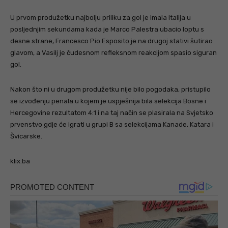
U prvom produžetku najbolju priliku za gol je imala Italija u
posljednjim sekundama kada je Marco Palestra ubacio loptu s
desne strane, Francesco Pio Esposito je na drugoj stativi šutirao
glavom, a Vasilj je čudesnom refleksnom reakcijom spasio siguran
gol.
Nakon što ni u drugom produžetku nije bilo pogodaka, pristupilo
se izvođenju penala u kojem je uspješnija bila selekcija Bosne i
Hercegovine rezultatom 4:1 i na taj način se plasirala na Svjetsko
prvenstvo gdje će igrati u grupi B sa selekcijama Kanade, Katara i
Švicarske.
klix.ba