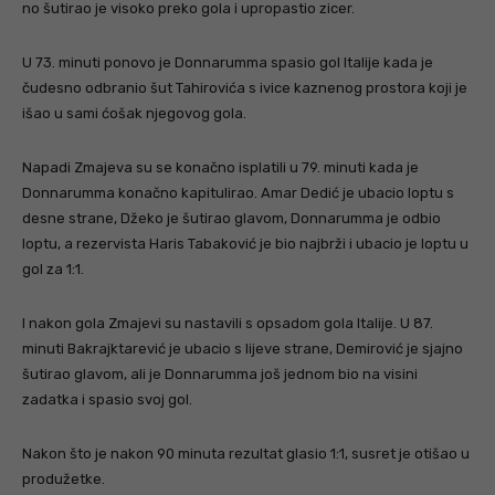
no šutirao je visoko preko gola i upropastio zicer.
U 73. minuti ponovo je Donnarumma spasio gol Italije kada je
čudesno odbranio šut Tahirovića s ivice kaznenog prostora koji je
išao u sami ćošak njegovog gola.
Napadi Zmajeva su se konačno isplatili u 79. minuti kada je
Donnarumma konačno kapitulirao. Amar Dedić je ubacio loptu s
desne strane, Džeko je šutirao glavom, Donnarumma je odbio
loptu, a rezervista Haris Tabaković je bio najbrži i ubacio je loptu u
gol za 1:1.
I nakon gola Zmajevi su nastavili s opsadom gola Italije. U 87.
minuti Bakrajktarević je ubacio s lijeve strane, Demirović je sjajno
šutirao glavom, ali je Donnarumma još jednom bio na visini
zadatka i spasio svoj gol.
Nakon što je nakon 90 minuta rezultat glasio 1:1, susret je otišao u
produžetke.