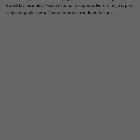
Barelli koji pronalazi Moisea Keana, a napadač Fiorentine je iz prve
sjajno pogodio s vrha šesnaesterca za vodstvo Azzurra.