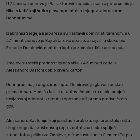
U 24. minuti ponovo je Bajraktarević ubacio, a sam u petercu bio je
Nikola Katić koji šutira glavom, međutim i njegov udarac brani
Donnarumma.
Izabranici Sergeja Barbareza su nastavili dominirati terenom, a u
37. minuti ponovo je Bajraktarević ubacio, a najviši u skoku bio
Ermedin Demirović, međutim lopta je zamalo otišla pored gola.
Zmajevi su stekli prednost igrača više u 42. minuti kada je
Alessandro Bastoni dobio crveni karton.
Donnarumma je degažirao loptu, Demirović je glavom poslao
prema Amaru Memiću koji je u fantastičnom trku uspio pobjeći
italijanskoj odbrani i krenuti u opasan juriš prema protivničkom
golu.
Alessandru Bastoniju, koji je ostao korak iza, nije preostalo ništa
drugo nego da sruši našeg reprezentativca i tako spriječi
stopostotnu priliku za Zmajeve, a francuski sudija Clement Turpin