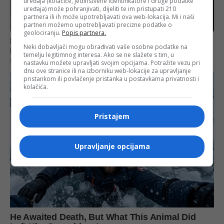
uređaja (kolačiće, jedinstvene identifikatore i druge podatke
uređaja) može pohranjivati, dijeliti te im pristupati 210
partnera ili ih može upotrebljavati ova web-lokacija. Mi i naši
partneri možemo upotrebljavati precizne podatke o
geolociranju.
Popis partnera.
Neki dobavljači mogu obrađivati vaše osobne podatke na
temelju legitimnog interesa. Ako se ne slažete s tim, u
nastavku možete upravljati svojim opcijama. Potražite vezu pri
dnu ove stranice ili na izborniku web-lokacije za upravljanje
pristankom ili povlačenje pristanka u postavkama privatnosti i
kolačića.
Pristajem
Upravljanje opcijama