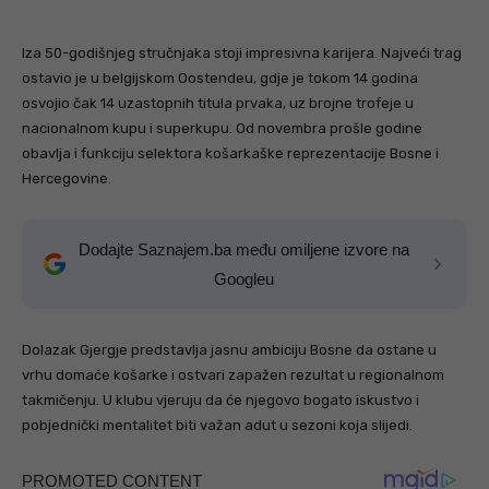
Iza 50-godišnjeg stručnjaka stoji impresivna karijera. Najveći trag
ostavio je u belgijskom Oostendeu, gdje je tokom 14 godina
osvojio čak 14 uzastopnih titula prvaka, uz brojne trofeje u
nacionalnom kupu i superkupu. Od novembra prošle godine
obavlja i funkciju selektora košarkaške reprezentacije Bosne i
Hercegovine.
Dodajte Saznajem.ba među omiljene izvore na
Googleu
Dolazak Gjergje predstavlja jasnu ambiciju Bosne da ostane u
vrhu domaće košarke i ostvari zapažen rezultat u regionalnom
takmičenju. U klubu vjeruju da će njegovo bogato iskustvo i
pobjednički mentalitet biti važan adut u sezoni koja slijedi.