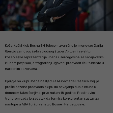
Košarkaški klub Bosna BH Telecom zvanično je imenovao Darija
Gjergju za novog šefa stručnog štaba. Aktuelni selektor
košarkaške reprezentacije Bosne i Hercegovine sa sarajevskim
klubom potpisao je trogodišnji ugovor i predvodit će Studente u
narednim sezonama.
Gjergja na klupi Bosne nasljeđuje Muhameda Pašalića, koji je
prošle sezone predvodio ekipu do osvajanja duple krune u
domaćim takmičenjima, prve nakon 18 godina. Pred novim
trenerom sada je zadatak da formira konkurentan sastav za
nastupe u ABA ligi i prvenstvu Bosne i Hercegovine.