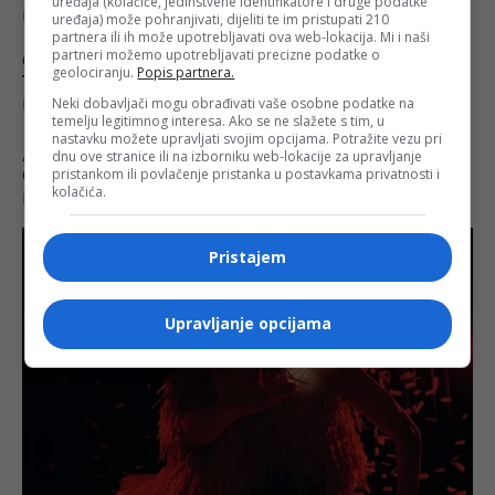
uređaja (kolačiće, jedinstvene identifikatore i druge podatke
uređaja) može pohranjivati, dijeliti te im pristupati 210
partnera ili ih može upotrebljavati ova web-lokacija. Mi i naši
partneri možemo upotrebljavati precizne podatke o
geolociranju.
Popis partnera.
Neki dobavljači mogu obrađivati vaše osobne podatke na
temelju legitimnog interesa. Ako se ne slažete s tim, u
nastavku možete upravljati svojim opcijama. Potražite vezu pri
dnu ove stranice ili na izborniku web-lokacije za upravljanje
pristankom ili povlačenje pristanka u postavkama privatnosti i
kolačića.
Pristajem
Upravljanje opcijama