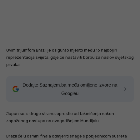
Ovim trijumfom Brazil je osigurao mjesto među 16 najboljih
reprezentacija svijeta, gdje će nastaviti borbu za naslov svjetskog
prvaka.
Dodajte Saznajem.ba među omiljene izvore na
Googleu
Japan se, s druge strane, oprostio od takmičenja nakon
zapaženog nastupa na ovogodišnjem Mundijalu.
Brazil će u osmini finala odmjeriti snage s pobjednikom susreta