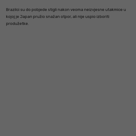
Brazilci su do pobjede stigli nakon veoma neizvjesne utakmice u
kojoj je Japan pružio snažan otpor, ali nije uspio izboriti
produžetke.