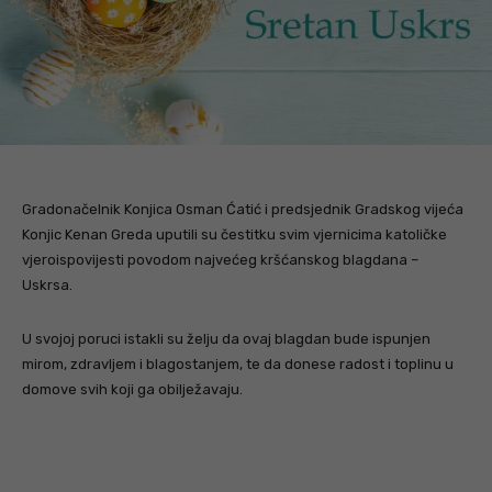
Gradonačelnik Konjica Osman Ćatić i predsjednik Gradskog vijeća
Konjic Kenan Greda uputili su čestitku svim vjernicima katoličke
vjeroispovijesti povodom najvećeg kršćanskog blagdana –
Uskrsa.
U svojoj poruci istakli su želju da ovaj blagdan bude ispunjen
mirom, zdravljem i blagostanjem, te da donese radost i toplinu u
domove svih koji ga obilježavaju.