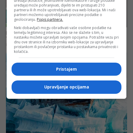
uređaja (kolačiće, jedinstvene identifikatore i druge podatke
uređaja) može pohranjivati, dijeliti te im pristupati 210
partnera ili ih može upotrebljavati ova web-lokacija. Mi i naši
partneri možemo upotrebljavati precizne podatke o
geolociranju.
Popis partnera.
Neki dobavljači mogu obrađivati vaše osobne podatke na
temelju legitimnog interesa. Ako se ne slažete s tim, u
nastavku možete upravljati svojim opcijama. Potražite vezu pri
dnu ove stranice ili na izborniku web-lokacije za upravljanje
pristankom ili povlačenje pristanka u postavkama privatnosti i
kolačića.
Pristajem
Upravljanje opcijama