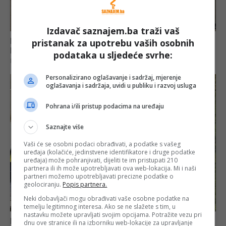
Izdavač saznajem.ba traži vaš
pristanak za upotrebu vaših osobnih
podataka u sljedeće svrhe:
Personalizirano oglašavanje i sadržaj, mjerenje
oglašavanja i sadržaja, uvidi u publiku i razvoj usluga
Pohrana i/ili pristup podacima na uređaju
Saznajte više
Vaši će se osobni podaci obrađivati, a podatke s vašeg
uređaja (kolačiće, jedinstvene identifikatore i druge podatke
uređaja) može pohranjivati, dijeliti te im pristupati 210
partnera ili ih može upotrebljavati ova web-lokacija. Mi i naši
partneri možemo upotrebljavati precizne podatke o
geolociranju.
Popis partnera.
Neki dobavljači mogu obrađivati vaše osobne podatke na
temelju legitimnog interesa. Ako se ne slažete s tim, u
nastavku možete upravljati svojim opcijama. Potražite vezu pri
dnu ove stranice ili na izborniku web-lokacije za upravljanje