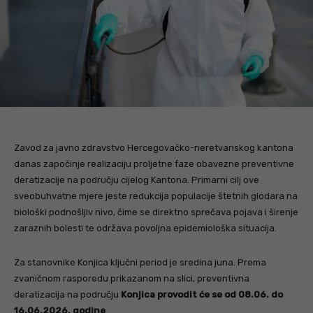
Zavod za javno zdravstvo Hercegovačko-neretvanskog kantona
danas započinje realizaciju proljetne faze obavezne preventivne
deratizacije na području cijelog Kantona. Primarni cilj ove
sveobuhvatne mjere jeste redukcija populacije štetnih glodara na
biološki podnošljiv nivo, čime se direktno sprečava pojava i širenje
zaraznih bolesti te održava povoljna epidemiološka situacija.
Za stanovnike Konjica ključni period je sredina juna. Prema
zvaničnom rasporedu prikazanom na slici, preventivna
deratizacija na području
Konjica provodit će se od 08.06. do
16.06.2026. godine
.