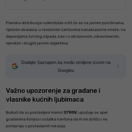
Planska distribucija rodenticida vršit će se na javnim površinama,
riječnim obalama, u revizionim šahtovima kanalizacione mreže, na
deponijama čvrstog otpada, kao i u obrazovnim, zdravstvenim,
vjerskim i drugim javnim objektima.
Dodajte Saznajem.ba među omiljene izvore na
Googleu
Važno upozorenje za građane i
vlasnike kućnih ljubimaca
Budući da su postavljeni mamci
OTROV
, upućuje se apel
građanima Konjica i ostatka kantona da ih ne dotiču i ne
pomjeraju s postavljenih lokacija.