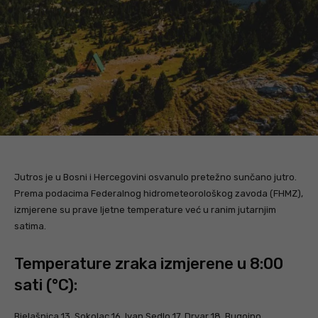
Jutros je u Bosni i Hercegovini osvanulo pretežno sunčano jutro.
Prema podacima Federalnog hidrometeorološkog zavoda (FHMZ),
izmjerene su prave ljetne temperature već u ranim jutarnjim
satima.
Temperature zraka izmjerene u 8:00
sati (°C):
Bjelašnica 13, Sokolac 16, Ivan Sedlo 17, Drvar 18, Bugojno,