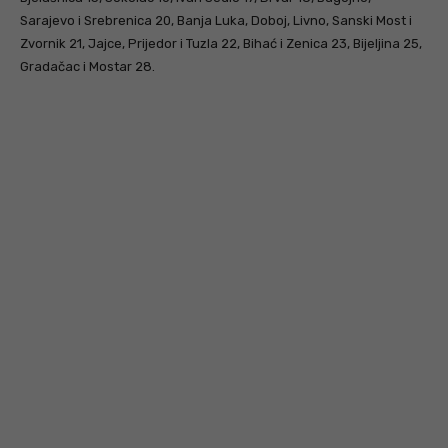
Sarajevo i Srebrenica 20, Banja Luka, Doboj, Livno, Sanski Most i
Zvornik 21, Jajce, Prijedor i Tuzla 22, Bihać i Zenica 23, Bijeljina 25,
Gradačac i Mostar 28.