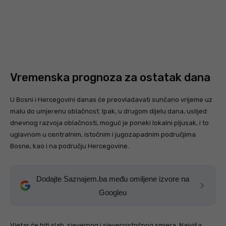
Vremenska prognoza za ostatak dana
U Bosni i Hercegovini danas će preovladavati sunčano vrijeme uz
malu do umjerenu oblačnost. Ipak, u drugom dijelu dana, uslijed
dnevnog razvoja oblačnosti, moguć je poneki lokalni pljusak, i to
uglavnom u centralnim, istočnim i jugozapadnim područjima
Bosne, kao i na području Hercegovine.
Dodajte Saznajem.ba među omiljene izvore na
Googleu
Vjetar će biti slab, sjevernog i sjeveroistočnog smjera. Najviša