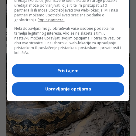
uređaja (kolačiće, jedinstvene identifikatore i druge podatke
uređaja) može pohranjivati, dijeliti te im pristupati 210
partnera ili ih može upotrebljavati ova web-lokacija. Mi i naši
partneri možemo upotrebljavati precizne podatke o
geolociranju.
Popis partnera.
Neki dobavljači mogu obrađivati vaše osobne podatke na
temelju legitimnog interesa. Ako se ne slažete s tim, u
nastavku možete upravljati svojim opcijama. Potražite vezu pri
dnu ove stranice ili na izborniku web-lokacije za upravljanje
pristankom ili povlačenje pristanka u postavkama privatnosti i
kolačića.
Pristajem
Upravljanje opcijama