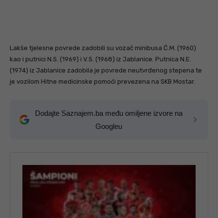
Lakše tjelesne povrede zadobili su vozač minibusa Ć.M. (1960)
kao i putnici N.S. (1969) i V.S. (1968) iz Jablanice. Putnica N.E.
(1974) iz Jablanice zadobila je povrede neutvrđenog stepena te
je vozilom Hitne medicinske pomoći prevezena na SKB Mostar.
Dodajte Saznajem.ba među omiljene izvore na
Googleu