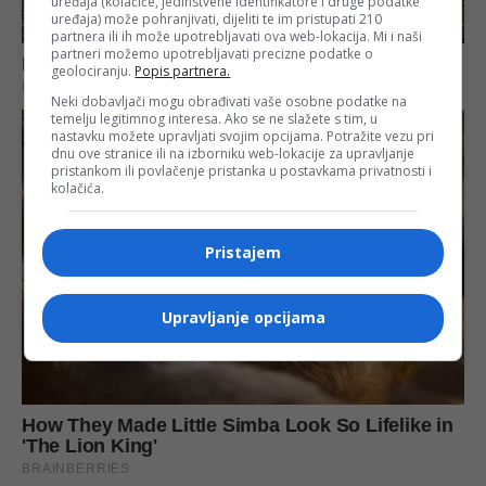
uređaja (kolačiće, jedinstvene identifikatore i druge podatke
uređaja) može pohranjivati, dijeliti te im pristupati 210
partnera ili ih može upotrebljavati ova web-lokacija. Mi i naši
partneri možemo upotrebljavati precizne podatke o
geolociranju.
Popis partnera.
Neki dobavljači mogu obrađivati vaše osobne podatke na
temelju legitimnog interesa. Ako se ne slažete s tim, u
nastavku možete upravljati svojim opcijama. Potražite vezu pri
dnu ove stranice ili na izborniku web-lokacije za upravljanje
pristankom ili povlačenje pristanka u postavkama privatnosti i
kolačića.
Pristajem
Upravljanje opcijama