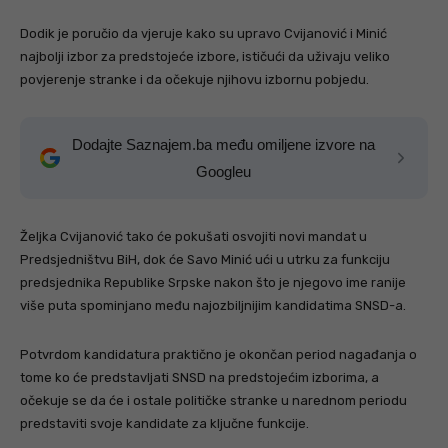
Dodik je poručio da vjeruje kako su upravo Cvijanović i Minić
najbolji izbor za predstojeće izbore, ističući da uživaju veliko
povjerenje stranke i da očekuje njihovu izbornu pobjedu.
Dodajte Saznajem.ba među omiljene izvore na
Googleu
Željka Cvijanović tako će pokušati osvojiti novi mandat u
Predsjedništvu BiH, dok će Savo Minić ući u utrku za funkciju
predsjednika Republike Srpske nakon što je njegovo ime ranije
više puta spominjano među najozbiljnijim kandidatima SNSD-a.
Potvrdom kandidatura praktično je okončan period nagađanja o
tome ko će predstavljati SNSD na predstojećim izborima, a
očekuje se da će i ostale političke stranke u narednom periodu
predstaviti svoje kandidate za ključne funkcije.