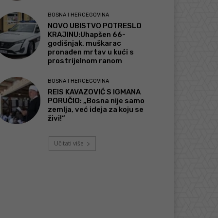
BOSNA I HERCEGOVINA
NOVO UBISTVO POTRESLO
KRAJINU:Uhapšen 66-
godišnjak, muškarac
pronađen mrtav u kući s
prostrijelnom ranom
BOSNA I HERCEGOVINA
REIS KAVAZOVIĆ S IGMANA
PORUČIO: „Bosna nije samo
zemlja, već ideja za koju se
živi!“
Učitati više