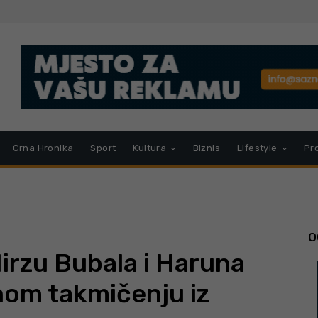
Crna Hronika
Sport
Kultura
Biznis
Lifestyle
Pr
O
irzu Bubala i Haruna
nom takmičenju iz