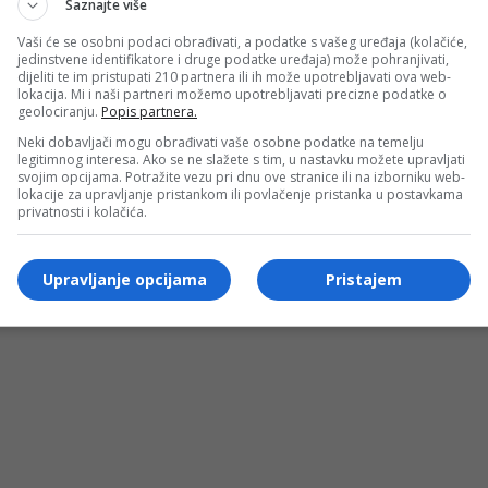
Saznajte više
Vaši će se osobni podaci obrađivati, a podatke s vašeg uređaja (kolačiće,
jedinstvene identifikatore i druge podatke uređaja) može pohranjivati,
dijeliti te im pristupati 210 partnera ili ih može upotrebljavati ova web-
lokacija. Mi i naši partneri možemo upotrebljavati precizne podatke o
geolociranju.
Popis partnera.
Neki dobavljači mogu obrađivati vaše osobne podatke na temelju
legitimnog interesa. Ako se ne slažete s tim, u nastavku možete upravljati
svojim opcijama. Potražite vezu pri dnu ove stranice ili na izborniku web-
lokacije za upravljanje pristankom ili povlačenje pristanka u postavkama
privatnosti i kolačića.
Upravljanje opcijama
Pristajem