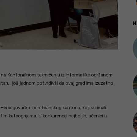
N
jeh na Kantonalnom takmičenju iz informatike održanom
staru, još jednom potvrdivši da ovaj grad ima izuzetno
og Hercegovačko-neretvanskog kantona, koji su imali
čitim kateogrijama. U konkurenciji najboljih, učenici iz