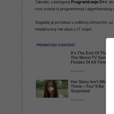
Također, u kategoriji
Programiranje C++
, dr
nivo znanja iz programiranja i algoritamskog r
Događaj je protekao u odličnoj atmosferi, u
mladima koji tek ulaze u IT svijet.