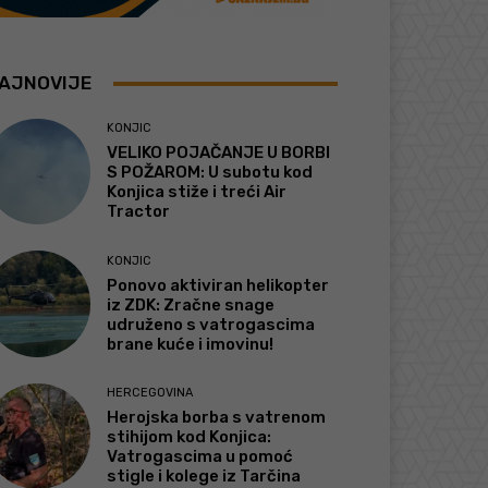
AJNOVIJE
KONJIC
VELIKO POJAČANJE U BORBI
S POŽAROM: U subotu kod
Konjica stiže i treći Air
Tractor
KONJIC
Ponovo aktiviran helikopter
iz ZDK: Zračne snage
udruženo s vatrogascima
brane kuće i imovinu!
HERCEGOVINA
Herojska borba s vatrenom
stihijom kod Konjica:
Vatrogascima u pomoć
stigle i kolege iz Tarčina