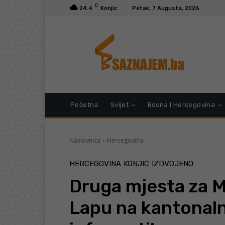
C
24.4
Konjic
Petak, 7 Augusta, 2026
Početna
Svijet
Bosna I Hercegovina
Naslovnica
Hercegovina
HERCEGOVINA
KONJIC
IZDVOJENO
Druga mjesta za M
Lapu na kantonal