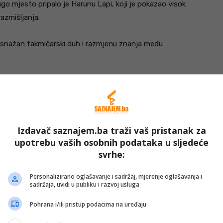
ugo mjesto pripalo je Harunu Lapi, koji je pokazao visok
azmišljanja.
z snažan takmičarski duh i razmjenu znanja među
Izdavač saznajem.ba traži vaš pristanak za
upotrebu vaših osobnih podataka u sljedeće
svrhe:
Personalizirano oglašavanje i sadržaj, mjerenje oglašavanja i
sadržaja, uvidi u publiku i razvoj usluga
Pohrana i/ili pristup podacima na uređaju