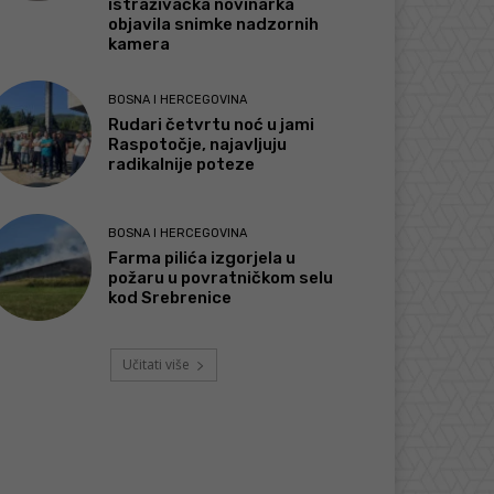
istraživačka novinarka
objavila snimke nadzornih
kamera
BOSNA I HERCEGOVINA
Rudari četvrtu noć u jami
Raspotočje, najavljuju
radikalnije poteze
BOSNA I HERCEGOVINA
Farma pilića izgorjela u
požaru u povratničkom selu
kod Srebrenice
Učitati više