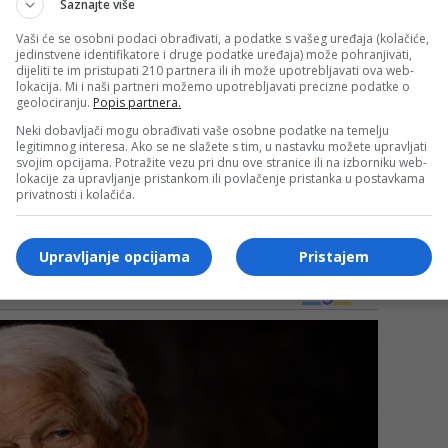
Saznajte više
lju, zemlju dobrih ljudi.
Vaši će se osobni podaci obrađivati, a podatke s vašeg uređaja (kolačiće,
jedinstvene identifikatore i druge podatke uređaja) može pohranjivati,
dijeliti te im pristupati 210 partnera ili ih može upotrebljavati ova web-
 u Sent Luisu (St. Louis) tokom meča protiv Paname
lokacija. Mi i naši partneri možemo upotrebljavati precizne podatke o
geolociranju.
Popis partnera.
 sutrašnju premijeru protiv Kanade (Canada).
Neki dobavljači mogu obrađivati vaše osobne podatke na temelju
legitimnog interesa. Ako se ne slažete s tim, u nastavku možete upravljati
ija koja ima takvu podršku širom svijeta. Osjećam da
svojim opcijama. Potražite vezu pri dnu ove stranice ili na izborniku web-
lokacije za upravljanje pristankom ili povlačenje pristanka u postavkama
znam da li to dolazi s godinama ili s mišljenjem da bi
privatnosti i kolačića.
jedinjuje ljude, povezuje ih. Sada imamo priliku da
. Nadam se da ćemo ispuniti očekivanja.
Upravljanje opcijama
Pristajem