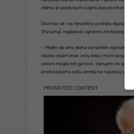
želimo je predstaviti svijetu kao pozitivnu zem
Osvrnuo se i na fanatičnu podršku dijaspore
(Panama), naglasivši ogromnu motivaciju pred
– Mislim da smo jedna od rijetkih reprezentac
nikada nisam imao veću želju i motivaciju. Ne 
uskoro moglo biti gotovo. Vjerujem da sport u
predstavljamo našu zemlju na najvećoj sceni