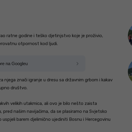
 ratne godine i teško djetinjstvo koje je proživio,
jerovatnu otpornost kod ljudi.
ore na Googleu
za njega znači igranje u dresu sa državnim grbom i kakav
okupno društvo.
ih velikih utakmica, ali ovo je bilo nešto zaista
u, pred našim navijačima, da se plasiramo na Svjetsko
 uspjeli barem djelimično ujediniti Bosnu i Hercegovinu