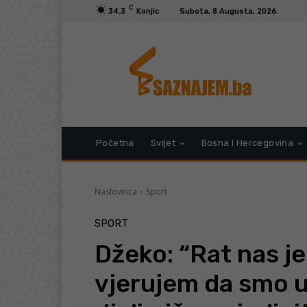
C
34.3
Konjic
Subota, 8 Augusta, 2026
Početna
Svijet
Bosna I Hercegovina
Naslovnica
Sport
SPORT
Džeko: “Rat nas je
vjerujem da smo u