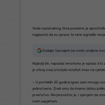
Vođa nacionalnog tima posebno je apostrofirao
naglasivši da su upravo te rane izgradile nev
Dodajte Saznajem.ba među omiljene izv
Najbolji bh. napadač emotivno je opisao šta 
je uticaj ovaj istorijski rezultat imao na cjel
– U proteklih 20 godina igrao sam mnogo ovakv
jedinstveno. Znali smo da imamo dobru prilik
prvenstvo. Nevjerovatno je, i vjerujem da smo
ovim uspjehom.