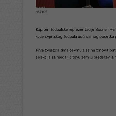
NFS BiH
Kapiten fudbalske reprezentacije Bosne i Her
kuće svjetskog fudbala uoči samog početka 
Prva zvijezda tima osvrnula se na trnovit put
selekcija za njega i čitavu zemlju predstavl