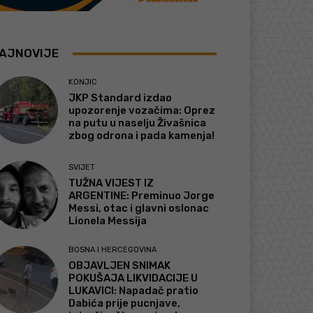
AJNOVIJE
KONJIC
JKP Standard izdao
upozorenje vozačima: Oprez
na putu u naselju Živašnica
zbog odrona i pada kamenja!
SVIJET
TUŽNA VIJEST IZ
ARGENTINE: Preminuo Jorge
Messi, otac i glavni oslonac
Lionela Messija
BOSNA I HERCEGOVINA
OBJAVLJEN SNIMAK
POKUŠAJA LIKVIDACIJE U
LUKAVICI: Napadač pratio
Dabića prije pucnjave,