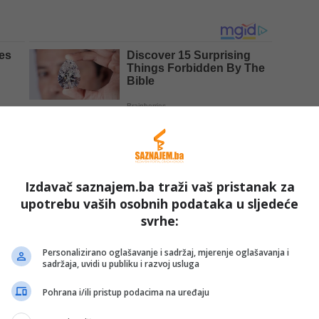
Izdavač saznajem.ba traži vaš pristanak za
upotrebu vaših osobnih podataka u sljedeće
svrhe:
etio najtežih trenutaka odrastanja u glavnom gradu,
izgrađen u tim trenucima.
Personalizirano oglašavanje i sadržaj, mjerenje oglašavanja i
sadržaja, uvidi u publiku i razvoj usluga
 koja su bila u Bosni i Hercegovini tokom rata, nije bilo
Pohrana i/ili pristup podacima na uređaju
 izgubilo živote. Mogu sa sigurnošću reći da nas je to
toga volimo svoju zemlju Bosnu i Hercegovinu još više i