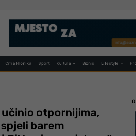
Crna Hronika
Sport
Kultura
Biznis
Lifestyle
Pr
O
 učinio otpornijima,
spjeli barem