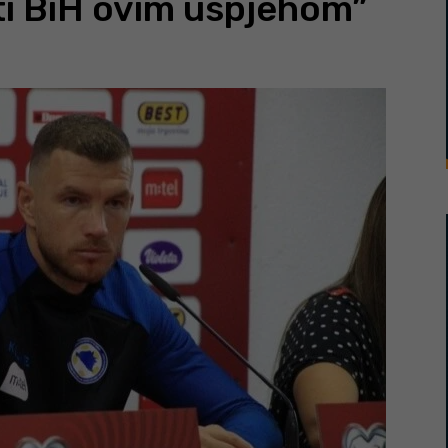
iti BiH ovim uspjehom”