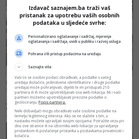
Izdavač saznajem.ba traži vaš
pristanak za upotrebu vaših osobnih
podataka u sljedeće svrhe:
Personalizirano oglašavanje i sadržaj, mjerenje
oglašavanja i sadržaja, uvidi u publiku i razvoj usluga
Pohrana i/ili pristup podacima na uređaju
Saznajte više
Vaši će se osobni podaci obrađivati, a podatke s vašeg
uređaja (kolačiće, jedinstvene identifikatore i druge podatke
uređaja) može pohranjivati, dijeliti te im pristupati 210
partnera ili ih može upotrebljavati ova web-lokacija. Mi i naši
partneri možemo upotrebljavati precizne podatke o
geolociranju.
Popis partnera.
Neki dobavljači mogu obrađivati vaše osobne podatke na
temelju legitimnog interesa. Ako se ne slažete s tim, u
nastavku možete upravljati svojim opcijama. Potražite vezu pri
dnu ove stranice ili na izborniku web-lokacije za upravljanje
pristankom ili povlačenje pristanka u postavkama privatnosti i
kolačića.