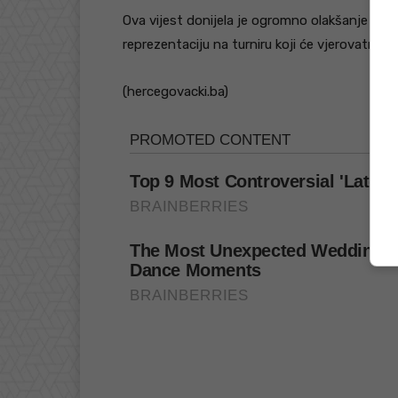
Ova vijest donijela je ogromno olakšanje navij
reprezentaciju na turniru koji će vjerovatno b
(hercegovacki.ba)