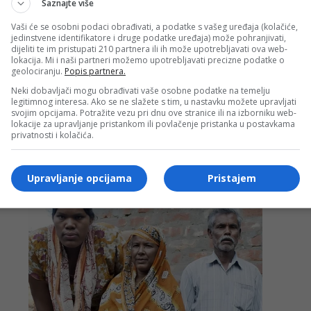
Saznajte više
ačima jer je postalo jasno da će lider tima predvoditi
Vaši će se osobni podaci obrađivati, a podatke s vašeg uređaja (kolačiće,
iti kruna njegove bogate karijere.
jedinstvene identifikatore i druge podatke uređaja) može pohranjivati,
dijeliti te im pristupati 210 partnera ili ih može upotrebljavati ova web-
lokacija. Mi i naši partneri možemo upotrebljavati precizne podatke o
geolociranju.
Popis partnera.
Neki dobavljači mogu obrađivati vaše osobne podatke na temelju
legitimnog interesa. Ako se ne slažete s tim, u nastavku možete upravljati
svojim opcijama. Potražite vezu pri dnu ove stranice ili na izborniku web-
lokacije za upravljanje pristankom ili povlačenje pristanka u postavkama
privatnosti i kolačića.
Upravljanje opcijama
Pristajem