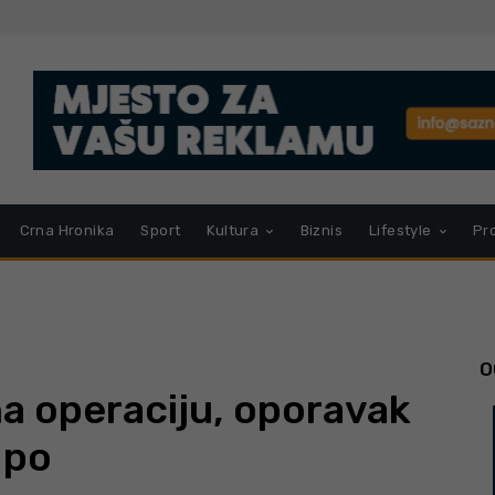
Crna Hronika
Sport
Kultura
Biznis
Lifestyle
Pr
O
a operaciju, oporavak
 po