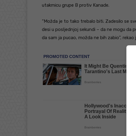
utakmicu grupe B protiv Kanade.
“Možda je to tako trebalo biti. Zadesilo se sv
desi u posljednjoj sekundi – da ne mogu da 
da sam ja pucao, možda ne bih zabio”, rekao 