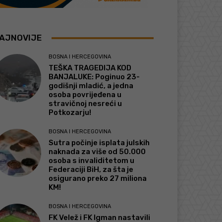
AJNOVIJE
BOSNA I HERCEGOVINA
TEŠKA TRAGEDIJA KOD
BANJALUKE: Poginuo 23-
godišnji mladić, a jedna
osoba povrijeđena u
stravičnoj nesreći u
Potkozarju!
BOSNA I HERCEGOVINA
Sutra počinje isplata julskih
naknada za više od 50.000
osoba s invaliditetom u
Federaciji BiH, za šta je
osigurano preko 27 miliona
KM!
BOSNA I HERCEGOVINA
FK Velež i FK Igman nastavili