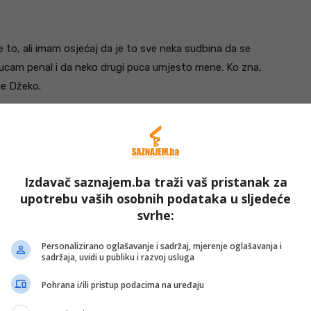
e to, ali imam osjećaj da je to sve neka sudbina da se
pucam penal i da neko drugi puca umjesto mene. Ko zna,
je Džeko.
Izdavač saznajem.ba traži vaš pristanak za
upotrebu vaših osobnih podataka u sljedeće
svrhe:
Personalizirano oglašavanje i sadržaj, mjerenje oglašavanja i
sadržaja, uvidi u publiku i razvoj usluga
Pohrana i/ili pristup podacima na uređaju