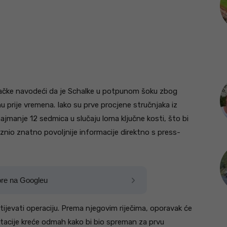
emačke navodeći da je Schalke u potpunom šoku zbog
prije vremena. Iako su prve procjene stručnjaka iz
jmanje 12 sedmica u slučaju loma ključne kosti, što bi
iznio znatno povoljnije informacije direktno s press-
ore na Googleu
tijevati operaciju. Prema njegovim riječima, oporavak će
litacije kreće odmah kako bi bio spreman za prvu