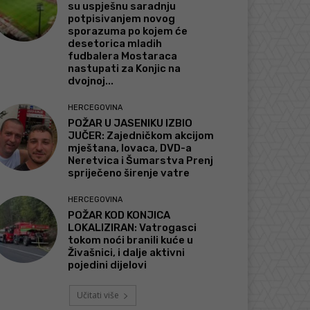
su uspješnu saradnju
potpisivanjem novog
sporazuma po kojem će
desetorica mladih
fudbalera Mostaraca
nastupati za Konjic na
dvojnoj...
HERCEGOVINA
POŽAR U JASENIKU IZBIO
JUČER: Zajedničkom akcijom
mještana, lovaca, DVD-a
Neretvica i Šumarstva Prenj
spriječeno širenje vatre
HERCEGOVINA
POŽAR KOD KONJICA
LOKALIZIRAN: Vatrogasci
tokom noći branili kuće u
Živašnici, i dalje aktivni
pojedini dijelovi
Učitati više