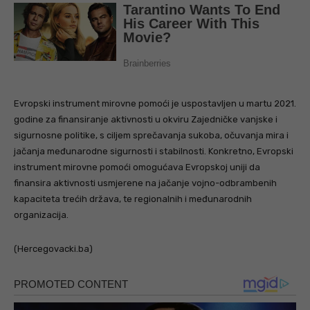
Evropski instrument mirovne pomoći je uspostavljen u martu 2021.
godine za finansiranje aktivnosti u okviru Zajedničke vanjske i
sigurnosne politike, s ciljem sprečavanja sukoba, očuvanja mira i
jačanja međunarodne sigurnosti i stabilnosti. Konkretno, Evropski
instrument mirovne pomoći omogućava Evropskoj uniji da
finansira aktivnosti usmjerene na jačanje vojno-odbrambenih
kapaciteta trećih država, te regionalnih i međunarodnih
organizacija.
(Hercegovacki.ba)