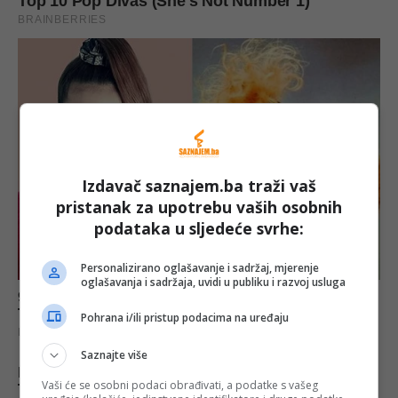
Izdavač saznajem.ba traži vaš
pristanak za upotrebu vaših osobnih
podataka u sljedeće svrhe:
Personalizirano oglašavanje i sadržaj, mjerenje
oglašavanja i sadržaja, uvidi u publiku i razvoj usluga
Pohrana i/ili pristup podacima na uređaju
Saznajte više
Vaši će se osobni podaci obrađivati, a podatke s vašeg