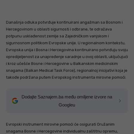
Današnja odluka potvrđuje kontinuirani angažman sa Bosnom i
Hercegovinom u oblasti sigurnosti i odbrane, te odražava
potpunu usklađenost zemlje sa Zajedničkom vanjskom i
sigurnosnom politikom Evropske unije. U regionalnom kontekstu,
Evropska unija i Bosna i Hercegovina kontinuirano potvrđuju svoju
opredijeljenost za unapređenje saradnje u ovoj oblasti, uključujući
i kroz učešće Bosne i Hercegovine u Balkanskim medicinskim
snagama (Balkan Medical Task Force), regionalnoj inicijativi koja je
takođe podržana putem Evropskog instrumenta mirovne pomoći.
Dodajte Saznajem.ba među omiljene izvore na
Googleu
Evropski instrument mirovne pomoći će osigurati Oružanim
snagama Bosne i Hercegovine individualnu zaštitnu opremu,