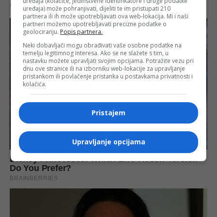
uređaja (kolačiće, jedinstvene identifikatore i druge podatke
uređaja) može pohranjivati, dijeliti te im pristupati 210
partnera ili ih može upotrebljavati ova web-lokacija. Mi i naši
partneri možemo upotrebljavati precizne podatke o
geolociranju.
Popis partnera.
Neki dobavljači mogu obrađivati vaše osobne podatke na
temelju legitimnog interesa. Ako se ne slažete s tim, u
nastavku možete upravljati svojim opcijama. Potražite vezu pri
dnu ove stranice ili na izborniku web-lokacije za upravljanje
pristankom ili povlačenje pristanka u postavkama privatnosti i
kolačića.
Pristajem
Upravljanje opcijama