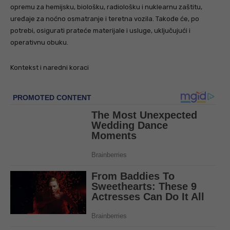
opremu za hemijsku, biološku, radiološku i nuklearnu zaštitu,
uređaje za noćno osmatranje i teretna vozila. Takođe će, po
potrebi, osigurati prateće materijale i usluge, uključujući i
operativnu obuku.
Kontekst i naredni koraci