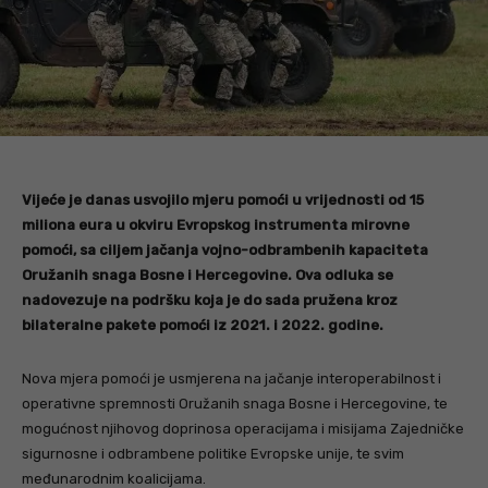
Vijeće je danas usvojilo mjeru pomoći u vrijednosti od 15
miliona eura u okviru Evropskog instrumenta mirovne
pomoći, sa ciljem jačanja vojno-odbrambenih kapaciteta
Oružanih snaga Bosne i Hercegovine. Ova odluka se
nadovezuje na podršku koja je do sada pružena kroz
bilateralne pakete pomoći iz 2021. i 2022. godine.
Nova mjera pomoći je usmjerena na jačanje interoperabilnost i
operativne spremnosti Oružanih snaga Bosne i Hercegovine, te
mogućnost njihovog doprinosa operacijama i misijama Zajedničke
sigurnosne i odbrambene politike Evropske unije, te svim
međunarodnim koalicijama.