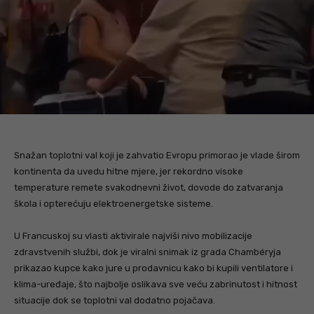
Snažan toplotni val koji je zahvatio Evropu primorao je vlade širom
kontinenta da uvedu hitne mjere, jer rekordno visoke
temperature remete svakodnevni život, dovode do zatvaranja
škola i opterećuju elektroenergetske sisteme.
U Francuskoj su vlasti aktivirale najviši nivo mobilizacije
zdravstvenih službi, dok je viralni snimak iz grada Chambéryja
prikazao kupce kako jure u prodavnicu kako bi kupili ventilatore i
klima-uređaje, što najbolje oslikava sve veću zabrinutost i hitnost
situacije dok se toplotni val dodatno pojačava.