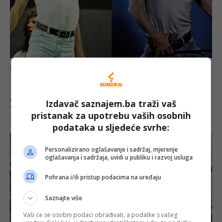
Izdavač saznajem.ba traži vaš
pristanak za upotrebu vaših osobnih
podataka u sljedeće svrhe:
Personalizirano oglašavanje i sadržaj, mjerenje
oglašavanja i sadržaja, uvidi u publiku i razvoj usluga
Pohrana i/ili pristup podacima na uređaju
Saznajte više
Vaši će se osobni podaci obrađivati, a podatke s vašeg