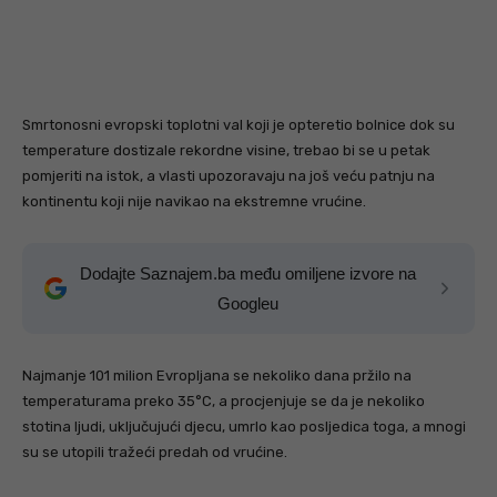
Smrtonosni evropski toplotni val koji je opteretio bolnice dok su
temperature dostizale rekordne visine, trebao bi se u petak
pomjeriti na istok, a vlasti upozoravaju na još veću patnju na
kontinentu koji nije navikao na ekstremne vrućine.
Dodajte Saznajem.ba među omiljene izvore na
Googleu
Najmanje 101 milion Evropljana se nekoliko dana pržilo na
temperaturama preko 35°C, a procjenjuje se da je nekoliko
stotina ljudi, uključujući djecu, umrlo kao posljedica toga, a mnogi
su se utopili tražeći predah od vrućine.