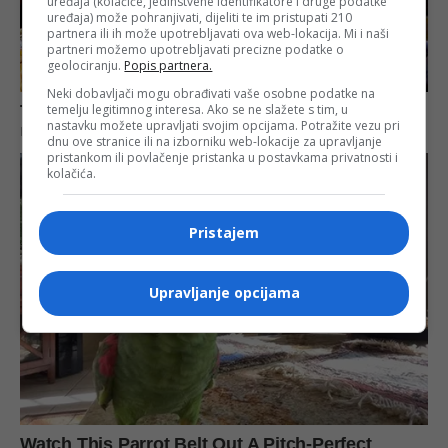
uređaja (kolačiće, jedinstvene identifikatore i druge podatke
uređaja) može pohranjivati, dijeliti te im pristupati 210
partnera ili ih može upotrebljavati ova web-lokacija. Mi i naši
partneri možemo upotrebljavati precizne podatke o
geolociranju.
Popis partnera.
Neki dobavljači mogu obrađivati vaše osobne podatke na
temelju legitimnog interesa. Ako se ne slažete s tim, u
nastavku možete upravljati svojim opcijama. Potražite vezu pri
dnu ove stranice ili na izborniku web-lokacije za upravljanje
pristankom ili povlačenje pristanka u postavkama privatnosti i
kolačića.
Pristajem
Upravljanje opcijama