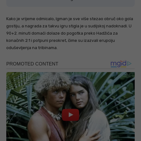
Kako je vrijeme odmicalo, Igman je sve više stezao obruč oko gola
gostiju, a nagrada za takvu igru stigla je u sudijskoj nadoknadi. U
90+2. minuti domaći dolaze do pogotka preko Hadžića za
konačnih 2:1 i potpuni preokret, čime su izazvali erupciju
oduševljenja na tribinama.