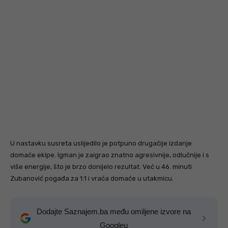
U nastavku susreta uslijedilo je potpuno drugačije izdanje
domaće ekipe. Igman je zaigrao znatno agresivnije, odlučnije i s
više energije, što je brzo donijelo rezultat. Već u 46. minuti
Zubanović pogađa za 1:1 i vraća domaće u utakmicu.
Dodajte Saznajem.ba među omiljene izvore na
Googleu