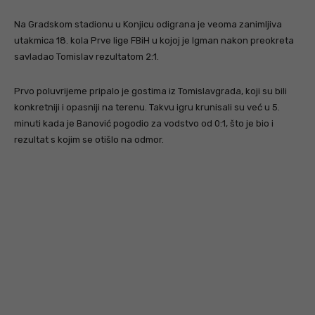
Na Gradskom stadionu u Konjicu odigrana je veoma zanimljiva
utakmica 18. kola Prve lige FBiH u kojoj je Igman nakon preokreta
savladao Tomislav rezultatom 2:1.
Prvo poluvrijeme pripalo je gostima iz Tomislavgrada, koji su bili
konkretniji i opasniji na terenu. Takvu igru krunisali su već u 5.
minuti kada je Banović pogodio za vodstvo od 0:1, što je bio i
rezultat s kojim se otišlo na odmor.