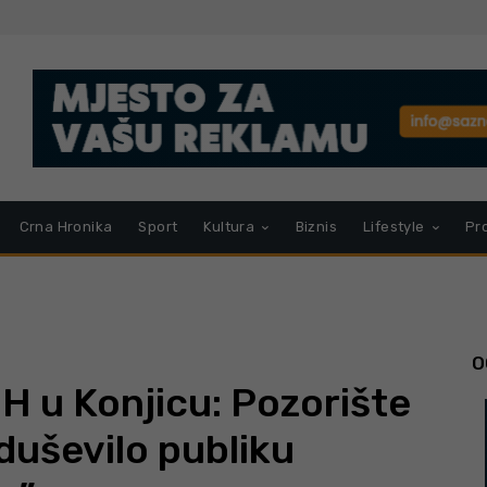
Crna Hronika
Sport
Kultura
Biznis
Lifestyle
Pr
O
H u Konjicu: Pozorište
duševilo publiku