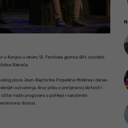
N
o u Konjicu u okviru 13. Festivala glumca BiH, izvodeći
 Adisa Bakrača.
uskog pisca Jean-Baptistea Poquelina Molièrea i danas
đenijih ostvarenja. Kroz priču o pretjeranoj škrtosti i
 oštar način progovara o pohlepi i narušenim
neminovno donosi.