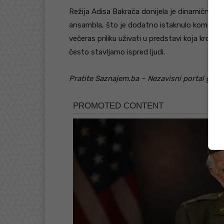
Režija Adisa Bakrača donijela je dinamičnu i 
ansambla, što je dodatno istaknulo komične, al
večeras priliku uživati u predstavi koja kroz 
često stavljamo ispred ljudi.
Pratite Saznajem.ba – Nezavisni portal grada K