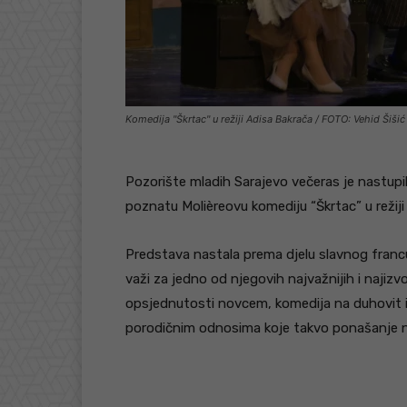
Komedija "Škrtac" u režiji Adisa Bakrača / FOTO: Vehid Šišić
Pozorište mladih Sarajevo večeras je nastupil
poznatu Molièreovu komediju “Škrtac” u režiji
Predstava nastala prema djelu slavnog franc
važi za jedno od njegovih najvažnijih i najizvo
opsjednutosti novcem, komedija na duhovit i
porodičnim odnosima koje takvo ponašanje 