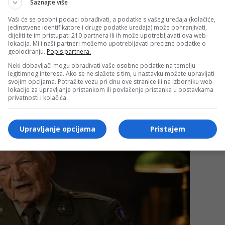
Saznajte više
živu scensku igru uz naglašenu glumačku energiju
Vaši će se osobni podaci obrađivati, a podatke s vašeg uređaja (kolačiće,
i i gorke tonove ovog klasika. Konjička publika imala je
jedinstvene identifikatore i druge podatke uređaja) može pohranjivati,
dijeliti te im pristupati 210 partnera ili ih može upotrebljavati ova web-
smijeh otvara prostor za razmišljanje o vrijednostima koje
lokacija. Mi i naši partneri možemo upotrebljavati precizne podatke o
geolociranju.
Popis partnera.
Neki dobavljači mogu obrađivati vaše osobne podatke na temelju
legitimnog interesa. Ako se ne slažete s tim, u nastavku možete upravljati
onjica, za sve vijesti iz Konjica i regije.
svojim opcijama. Potražite vezu pri dnu ove stranice ili na izborniku web-
lokacije za upravljanje pristankom ili povlačenje pristanka u postavkama
privatnosti i kolačića.
Upravljanje opcijama
Pristajem