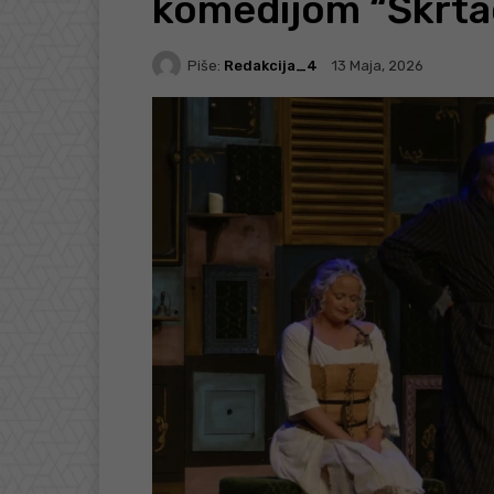
komedijom “Škrta
Piše:
Redakcija_4
13 Maja, 2026