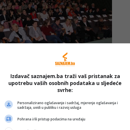
Izdavač saznajem.ba traži vaš pristanak za
upotrebu vaših osobnih podataka u sljedeće
svrhe:
ièreova komedija i dalje djeluje savremeno, podsjećajući
i neprolazne.
Personalizirano oglašavanje i sadržaj, mjerenje oglašavanja i
sadržaja, uvidi u publiku i razvoj usluga
Pohrana i/ili pristup podacima na uređaju
ore na Googleu