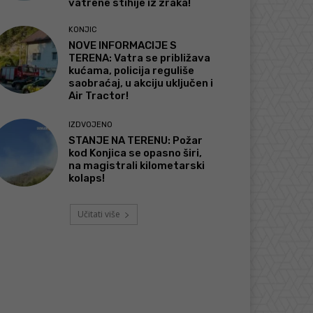
vatrene stihije iz zraka!
KONJIC
NOVE INFORMACIJE S
TERENA: Vatra se približava
kućama, policija reguliše
saobraćaj, u akciju uključen i
Air Tractor!
IZDVOJENO
STANJE NA TERENU: Požar
kod Konjica se opasno širi,
na magistrali kilometarski
kolaps!
Učitati više