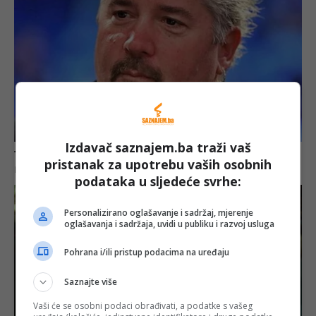
Izdavač saznajem.ba traži vaš
pristanak za upotrebu vaših osobnih
podataka u sljedeće svrhe:
Personalizirano oglašavanje i sadržaj, mjerenje
oglašavanja i sadržaja, uvidi u publiku i razvoj usluga
Pohrana i/ili pristup podacima na uređaju
Saznajte više
Vaši će se osobni podaci obrađivati, a podatke s vašeg