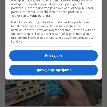
uređaja (kolačiće, jedinstvene identifikatore i druge podatke
uređaja) može pohranjivati, dijeliti te im pristupati 210
partnera ili ih može upotrebljavati ova web-lokacija. Mi i naši
partneri možemo upotrebljavati precizne podatke o
geolociranju.
Popis partnera.
Neki dobavljači mogu obrađivati vaše osobne podatke na
temelju legitimnog interesa. Ako se ne slažete s tim, u
nastavku možete upravljati svojim opcijama. Potražite vezu pri
dnu ove stranice ili na izborniku web-lokacije za upravljanje
pristankom ili povlačenje pristanka u postavkama privatnosti i
kolačića.
Pristajem
Upravljanje opcijama