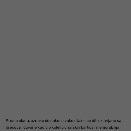
Prema planu, oznake će nakon svake utakmice biti uklanjane sa
dresova i čuvane kao dio kolekcionarskih kartica i memorabilija