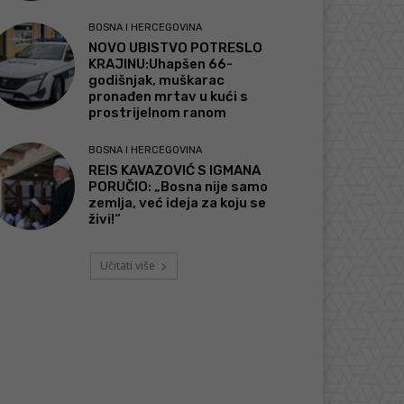
BOSNA I HERCEGOVINA
NOVO UBISTVO POTRESLO
KRAJINU:Uhapšen 66-
godišnjak, muškarac
pronađen mrtav u kući s
prostrijelnom ranom
BOSNA I HERCEGOVINA
REIS KAVAZOVIĆ S IGMANA
PORUČIO: „Bosna nije samo
zemlja, već ideja za koju se
živi!“
Učitati više