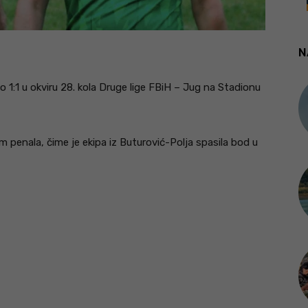
N
1:1 u okviru 28. kola Druge lige FBiH – Jug na Stadionu
jom penala, čime je ekipa iz Buturović-Polja spasila bod u