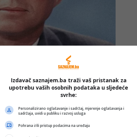
Izdavač saznajem.ba traži vaš pristanak za
upotrebu vaših osobnih podataka u sljedeće
svrhe:
Personalizirano oglašavanje i sadržaj, mjerenje oglašavanja i
sadržaja, uvidi u publiku i razvoj usluga
Pohrana i/ili pristup podacima na uređaju