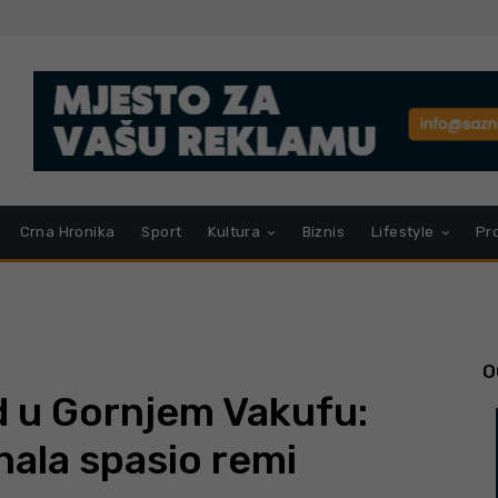
Crna Hronika
Sport
Kultura
Biznis
Lifestyle
Pr
O
od u Gornjem Vakufu:
nala spasio remi