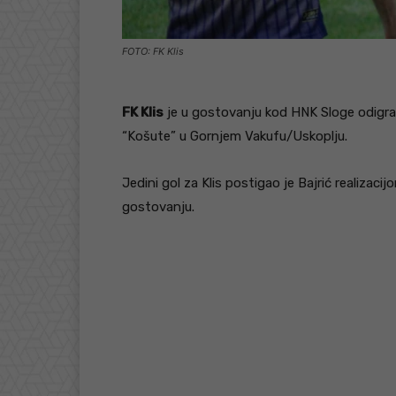
FOTO: FK Klis
FK Klis
je u gostovanju kod HNK Sloge odigrao 
“Košute” u Gornjem Vakufu/Uskoplju.
Jedini gol za Klis postigao je Bajrić realizaci
gostovanju.