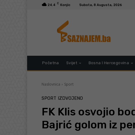
C
24.4
Konjic
Subota, 8 Augusta, 2026
Početna
Svijet
Bosna I Hercegovina
Naslovnica
Sport
SPORT
IZDVOJENO
FK Klis osvojio b
Bajrić golom iz pe