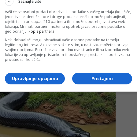
Saznajte više
Vaši će se osobni podaci obrađivati, a podatke s vašeg uređaja (kolačiće,
jedinstvene identifikatore i druge podatke uređaja) može pohranjivati,
dijeliti te im pristupati 210 partnera ili ih može upotrebljavati ova web-
lokacija. Mi i naši partneri možemo upotrebljavati precizne podatke o
geolociranju.
Popis partnera.
Neki dobavljači mogu obrađivati vaše osobne podatke na temelju
legitimnog interesa. Ako se ne slažete s tim, u nastavku možete upravljati
svojim opcijama. Potražite vezu pri dnu ove stranice ili na izborniku web-
lokacije za upravljanje pristankom ili povlačenje pristanka u postavkama
privatnosti i kolačića.
Upravljanje opcijama
Pristajem