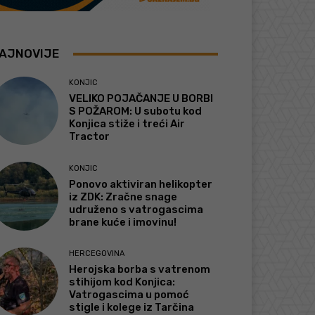
AJNOVIJE
KONJIC
VELIKO POJAČANJE U BORBI
S POŽAROM: U subotu kod
Konjica stiže i treći Air
Tractor
KONJIC
Ponovo aktiviran helikopter
iz ZDK: Zračne snage
udruženo s vatrogascima
brane kuće i imovinu!
HERCEGOVINA
Herojska borba s vatrenom
stihijom kod Konjica:
Vatrogascima u pomoć
stigle i kolege iz Tarčina