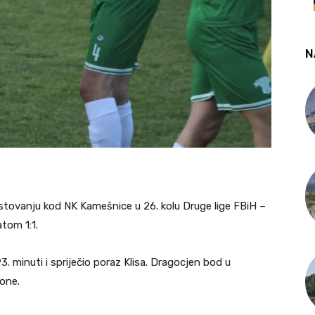
N
ostovanju kod NK Kamešnice u 26. kolu Druge lige FBiH –
tom 1:1.
3. minuti i spriječio poraz Klisa. Dragocjen bod u
one.