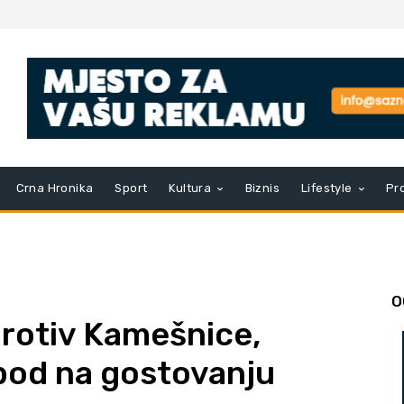
Crna Hronika
Sport
Kultura
Biznis
Lifestyle
Pr
O
protiv Kamešnice,
 bod na gostovanju