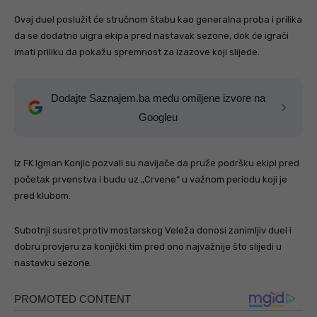
Ovaj duel poslužit će stručnom štabu kao generalna proba i prilika
da se dodatno uigra ekipa pred nastavak sezone, dok će igrači
imati priliku da pokažu spremnost za izazove koji slijede.
Dodajte Saznajem.ba među omiljene izvore na
Googleu
Iz FK Igman Konjic pozvali su navijače da pruže podršku ekipi pred
početak prvenstva i budu uz „Crvene“ u važnom periodu koji je
pred klubom.
Subotnji susret protiv mostarskog Veleža donosi zanimljiv duel i
dobru provjeru za konjički tim pred ono najvažnije što slijedi u
nastavku sezone.