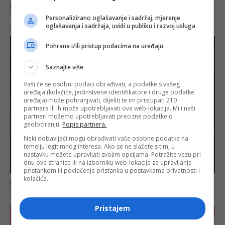
Personalizirano oglašavanje i sadržaj, mjerenje
oglašavanja i sadržaja, uvidi u publiku i razvoj usluga
Pohrana i/ili pristup podacima na uređaju
Saznajte više
Vaši će se osobni podaci obrađivati, a podatke s vašeg
uređaja (kolačiće, jedinstvene identifikatore i druge podatke
uređaja) može pohranjivati, dijeliti te im pristupati 210
partnera ili ih može upotrebljavati ova web-lokacija. Mi i naši
partneri možemo upotrebljavati precizne podatke o
geolociranju.
Popis partnera.
Neki dobavljači mogu obrađivati vaše osobne podatke na
temelju legitimnog interesa. Ako se ne slažete s tim, u
nastavku možete upravljati svojim opcijama. Potražite vezu pri
dnu ove stranice ili na izborniku web-lokacije za upravljanje
pristankom ili povlačenje pristanka u postavkama privatnosti i
kolačića.
Pristajem