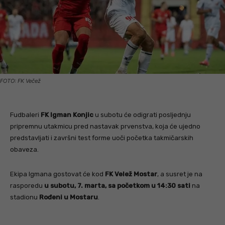
FOTO: FK Večež
Fudbaleri
FK Igman Konjic
u subotu će odigrati posljednju
pripremnu utakmicu pred nastavak prvenstva, koja će ujedno
predstavljati i završni test forme uoči početka takmičarskih
obaveza.
Ekipa Igmana gostovat će kod
FK Velež Mostar
, a susret je na
rasporedu
u subotu, 7. marta, sa početkom u 14:30 sati
na
stadionu
Rođeni u Mostaru
.