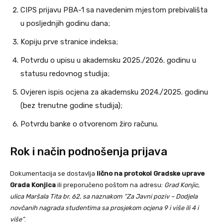
CIPS prijavu PBA-1 sa navedenim mjestom prebivališta
u posljednjih godinu dana;
Kopiju prve stranice indeksa;
Potvrdu o upisu u akademsku 2025./2026. godinu u
statusu redovnog studija;
Ovjeren ispis ocjena za akademsku 2024./2025. godinu
(bez trenutne godine studija);
Potvrdu banke o otvorenom žiro računu.
Rok i način podnošenja prijava
Dokumentacija se dostavlja
lično na protokol Gradske uprave
Grada Konjica
ili preporučeno poštom na adresu:
Grad Konjic,
ulica Maršala Tita br. 62, sa naznakom “Za Javni poziv – Dodjela
novčanih nagrada studentima sa prosjekom ocjena 9 i više ili 4 i
više”
.