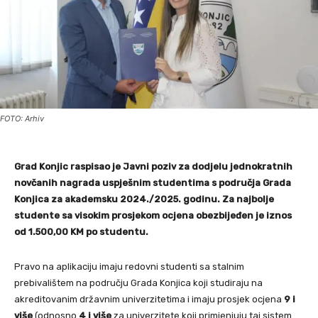
FOTO: Arhiv
Grad Konjic raspisao je Javni poziv za dodjelu jednokratnih
novčanih nagrada uspješnim studentima s područja Grada
Konjica za akademsku 2024./2025. godinu. Za najbolje
studente sa visokim prosjekom ocjena obezbijeđen je iznos
od 1.500,00 KM po studentu.
Pravo na aplikaciju imaju redovni studenti sa stalnim
prebivalištem na području Grada Konjica koji studiraju na
akreditovanim državnim univerzitetima i imaju prosjek ocjena
9 i
više
(odnosno
4 i više
za univerzitete koji primjenjuju taj sistem