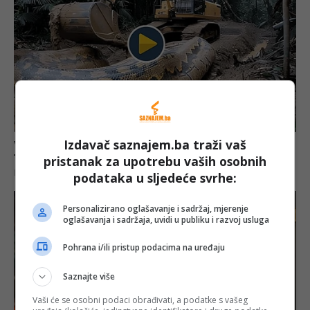
Izdavač saznajem.ba traži vaš
pristanak za upotrebu vaših osobnih
podataka u sljedeće svrhe:
Personalizirano oglašavanje i sadržaj, mjerenje
oglašavanja i sadržaja, uvidi u publiku i razvoj usluga
Pohrana i/ili pristup podacima na uređaju
Saznajte više
Vaši će se osobni podaci obrađivati, a podatke s vašeg