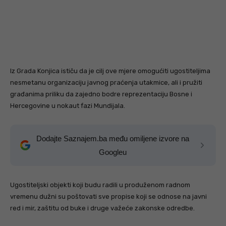
Iz Grada Konjica ističu da je cilj ove mjere omogućiti ugostiteljima
nesmetanu organizaciju javnog praćenja utakmice, ali i pružiti
građanima priliku da zajedno bodre reprezentaciju Bosne i
Hercegovine u nokaut fazi Mundijala.
Dodajte Saznajem.ba među omiljene izvore na
Googleu
Ugostiteljski objekti koji budu radili u produženom radnom
vremenu dužni su poštovati sve propise koji se odnose na javni
red i mir, zaštitu od buke i druge važeće zakonske odredbe.