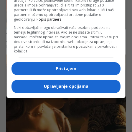
uređaja (kolačiće, jedinstvene identifikatore i druge podatke
uređaja) može pohranjivati, dijeliti te im pristupati 210
partnera ili ih može upotrebljavati ova web-lokacija. Mi i naši
partneri možemo upotrebljavati precizne podatke o
geolociranju.
Popis partnera.
Neki dobavljači mogu obrađivati vaše osobne podatke na
temelju legitimnog interesa. Ako se ne slažete s tim, u
nastavku možete upravljati svojim opcijama. Potražite vezu pri
dnu ove stranice ili na izborniku web-lokacije za upravljanje
pristankom ili povlačenje pristanka u postavkama privatnosti i
kolačića.
Pristajem
Upravljanje opcijama