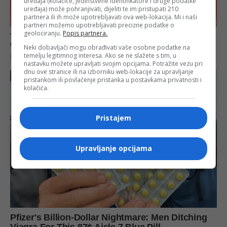
uređaja (kolačiće, jedinstvene identifikatore i druge podatke
uređaja) može pohranjivati, dijeliti te im pristupati 210
partnera ili ih može upotrebljavati ova web-lokacija. Mi i naši
partneri možemo upotrebljavati precizne podatke o
geolociranju.
Popis partnera.
Neki dobavljači mogu obrađivati vaše osobne podatke na
temelju legitimnog interesa. Ako se ne slažete s tim, u
nastavku možete upravljati svojim opcijama. Potražite vezu pri
dnu ove stranice ili na izborniku web-lokacije za upravljanje
pristankom ili povlačenje pristanka u postavkama privatnosti i
kolačića.
Pristajem
Upravljanje opcijama