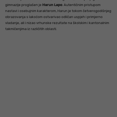
gimnazije proglašen je
Harun Lapo
. Autentičnim pristupom
nastavi i osebujnim karakterom, Harun je tokom četverogodišnjeg
obrazovanja s lakoćom ostvarivao odličan uspjeh i primjerno
vladanje, ali i nizao vrhunske rezultate na školskim i kantonalnim
takmičenjima iz različitih oblasti.