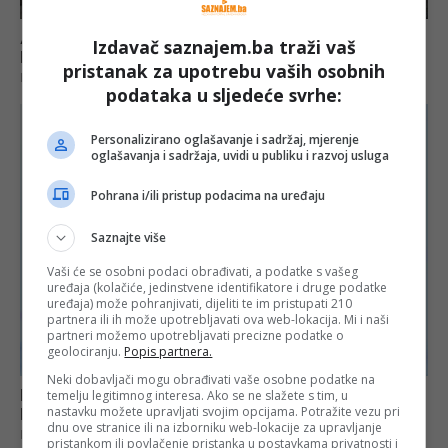
Izdavač saznajem.ba traži vaš
pristanak za upotrebu vaših osobnih
podataka u sljedeće svrhe:
Personalizirano oglašavanje i sadržaj, mjerenje
oglašavanja i sadržaja, uvidi u publiku i razvoj usluga
Pohrana i/ili pristup podacima na uređaju
Saznajte više
Vaši će se osobni podaci obrađivati, a podatke s vašeg
uređaja (kolačiće, jedinstvene identifikatore i druge podatke
uređaja) može pohranjivati, dijeliti te im pristupati 210
partnera ili ih može upotrebljavati ova web-lokacija. Mi i naši
partneri možemo upotrebljavati precizne podatke o
geolociranju.
Popis partnera.
Neki dobavljači mogu obrađivati vaše osobne podatke na
temelju legitimnog interesa. Ako se ne slažete s tim, u
nastavku možete upravljati svojim opcijama. Potražite vezu pri
dnu ove stranice ili na izborniku web-lokacije za upravljanje
pristankom ili povlačenje pristanka u postavkama privatnosti i