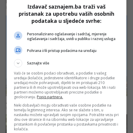
Izdavač saznajem.ba traži vaš
pristanak za upotrebu vaših osobnih
podataka u sljedeće svrhe:
Personalizirano oglašavanje i sadržaj, mjerenje
oglašavanja i sadržaja, uvidi u publiku i razvoj usluga
Pohrana i/ili pristup podacima na uređaju
Saznajte više
Vaši će se osobni podaci obrađivati, a podatke s vašeg
uređaja (kolačiće, jedinstvene identifikatore i druge podatke
uređaja) može pohranjivati, dijeliti te im pristupati 210
partnera ili ih može upotrebljavati ova web-lokacija. Mi i naši
partneri možemo upotrebljavati precizne podatke o
geolociranju.
Popis partnera.
Neki dobavljači mogu obrađivati vaše osobne podatke na
temelju legitimnog interesa. Ako se ne slažete s tim, u
nastavku možete upravljati svojim opcijama. Potražite vezu pri
dnu ove stranice ili na izborniku web-lokacije za upravljanje
pristankom ili povlačenje pristanka u postavkama privatnosti i
kolačića.