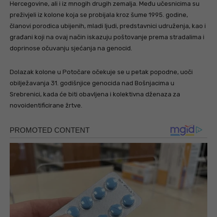
Hercegovine, ali i iz mnogih drugih zemalja. Među učesnicima su
preživjeli iz kolone koja se probijala kroz šume 1995. godine,
članovi porodica ubijenih, mladi ljudi, predstavnici udruženja, kao i
građani koji na ovaj način iskazuju poštovanje prema stradalima i
doprinose očuvanju sjećanja na genocid.
Dolazak kolone u Potočare očekuje se u petak popodne, uoči
obilježavanja 31. godišnjice genocida nad Bošnjacima u
Srebrenici, kada će biti obavljena i kolektivna dženaza za
novoidentificirane žrtve.