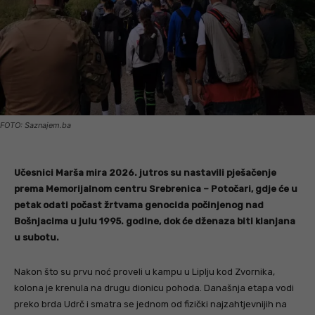
FOTO: Saznajem.ba
Učesnici Marša mira 2026. jutros su nastavili pješačenje
prema Memorijalnom centru Srebrenica – Potočari, gdje će u
petak odati počast žrtvama genocida počinjenog nad
Bošnjacima u julu 1995. godine, dok će dženaza biti klanjana
u subotu.
Nakon što su prvu noć proveli u kampu u Liplju kod Zvornika,
kolona je krenula na drugu dionicu pohoda. Današnja etapa vodi
preko brda Udrč i smatra se jednom od fizički najzahtjevnijih na