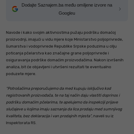
Dodajte Saznajem.ba među omiljene izvore na
Googleu
Navode i kako svojim aktivnostima pužaju podršku domaćoj
proizvodnji, imajući u vidu mjere koje Ministarstvo poljoprivrede,
šumarstva i vodoprivrede Republike Srpske poduzima u cilju
poticanja pčelarstva kao značajne grane poljoprivrede i
osiguravanja podrške domaćim proizvođačima. Nakon izvršenih
analiza, bit će objavljeni i utvršeni rezultati te eventualno
poduzete mjere.
“Potrošačima preporučujemo da med kupuju isključivo kod
registrovanih proizvođača, te na taj način daju vlastiti doprinos i
podršku domaćim pčelarima, te apelujemo da inspekciji prijave
slučajeve u kojima imaju saznanja da lica prodaju med sumnjivog
kvaliteta, bez deklaracija i van prodajnih mjesta”
, naveli su iz
Inspektorata RS.