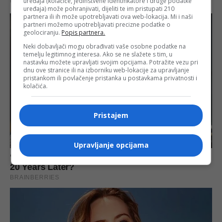
uređaja (kolačiće, jedinstvene identifikatore i druge podatke
uređaja) može pohranjivati, dijeliti te im pristupati 210
partnera ili ih može upotrebljavati ova web-lokacija. Mi i naši
partneri možemo upotrebljavati precizne podatke o
geolociranju.
Popis partnera.
Neki dobavljači mogu obrađivati vaše osobne podatke na
temelju legitimnog interesa. Ako se ne slažete s tim, u
nastavku možete upravljati svojim opcijama. Potražite vezu pri
dnu ove stranice ili na izborniku web-lokacije za upravljanje
pristankom ili povlačenje pristanka u postavkama privatnosti i
kolačića.
Pristajem
Upravljanje opcijama