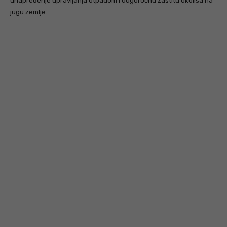
unapređenje upravljanja otpadom i dugoročnu zaštitu okoliša na
jugu zemlje.