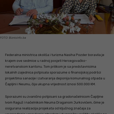
FOTO: Biznisinfo.ba
Federalna ministrica okoliša i turizma Nasiha Pozder boravila je
krajem ove sedmice u radnoj posjeti Hercegovačko-
neretvanskom kantonu. Tom prilikom je sa predstavnicima
lokalnih zajednica potpisala sporazume o finansijskoj podršci
projektima sanacije i zatvaranja deponija komunalnog otpada u
Čapljini i Neumu, čija ukupna vrijednost iznosi 500.000 KM.
Sporazumi su zvanično potpisani sa gradonačelnicom Čapljine
Ivom Raguž i načelnikom Neuma Draganom Jurkovićem, čime je
osigurana realizacija projekata od ključnog značaja za