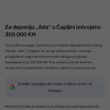
Za deponiju „Ada“ u Čapljini izdvojeno
300.000 KM
Za projekt sanacije i zatvaranja postojeće deponije komunalnog
otpada „Ada“ u Čapljini, te za izgradnju pratećih sadržaja
prilagođenih regionalnom konceptu odlaganja otpada,
obezbijeđeno je 300.000 KM. Ova sredstva će biti direktno
usmjerena na pripremne i zemljane radove na samoj lokaciji.
Dodajte Saznajem.ba među omiljene izvore na
Googleu
Ministrica Pozder je istakla da je pitanje sanacije deponije Ada