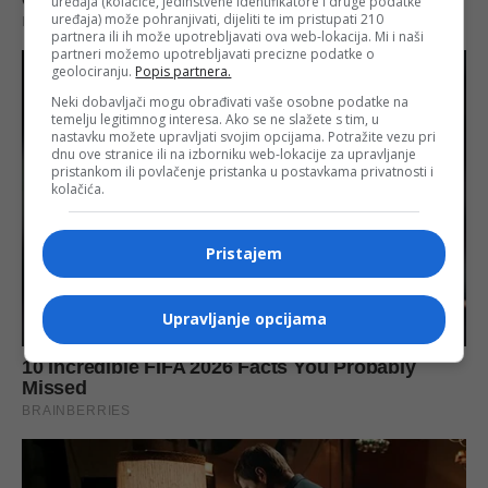
uređaja (kolačiće, jedinstvene identifikatore i druge podatke
uređaja) može pohranjivati, dijeliti te im pristupati 210
partnera ili ih može upotrebljavati ova web-lokacija. Mi i naši
partneri možemo upotrebljavati precizne podatke o
geolociranju.
Popis partnera.
Neki dobavljači mogu obrađivati vaše osobne podatke na
temelju legitimnog interesa. Ako se ne slažete s tim, u
nastavku možete upravljati svojim opcijama. Potražite vezu pri
dnu ove stranice ili na izborniku web-lokacije za upravljanje
pristankom ili povlačenje pristanka u postavkama privatnosti i
kolačića.
Pristajem
Upravljanje opcijama