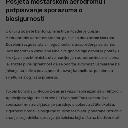
Posjeta mostarskom aerodromu i
potpisivanje sporazuma o
biosigurnosti
U okviru posjete kantonu, ministrica Pozder je obišla i
Međunarodni aerodrom Mostar, gdje je sa direktorom Markom
Đuzelom razgovarala o mogućnostima unapređenja saradnje.
Iako mostarska vazdušna luka ove godine nije ostvarila podršku
kroz javni poziv ministarstva namijenjen aerodromima, ministrica
je izrazila punu spremnost da se podrže aktivnosti usmjerene na
jačanje turističke povezanosti i razvoj kapaciteta, posebno u
svjetlu velikog rasta prometa.
Tokom boravka u HNK potpisan je i važan sporazum sa direktorom
Agencije za sigurnost hrane BiH Saninom Tankovićem. Ovaj
sporazum ima za cilj jačanje saradnje u oblasti zaštite okoliša,
sigurnosti hrane i biosigurnosti, kroz razmjenu podataka, stručnih
znanja i zajedničko upravljanje rizicima koji utiču na biodiverzitet.