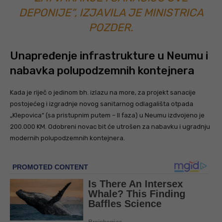
DEPONIJE“, IZJAVILA JE MINISTRICA
POZDER.
Unapređenje infrastrukture u Neumu i
nabavka polupodzemnih kontejnera
Kada je riječ o jedinom bh. izlazu na more, za projekt sanacije
postojećeg i izgradnje novog sanitarnog odlagališta otpada
„Klepovica“ (sa pristupnim putem – II faza) u Neumu izdvojeno je
200.000 KM. Odobreni novac bit će utrošen za nabavku i ugradnju
modernih polupodzemnih kontejnera.