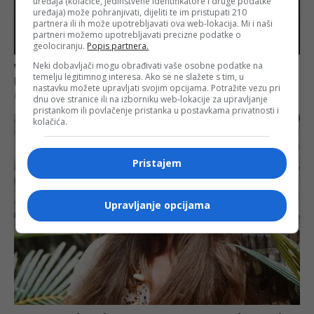
uređaja (kolačiće, jedinstvene identifikatore i druge podatke
uređaja) može pohranjivati, dijeliti te im pristupati 210
partnera ili ih može upotrebljavati ova web-lokacija. Mi i naši
partneri možemo upotrebljavati precizne podatke o
geolociranju.
Popis partnera.
Neki dobavljači mogu obrađivati vaše osobne podatke na
temelju legitimnog interesa. Ako se ne slažete s tim, u
nastavku možete upravljati svojim opcijama. Potražite vezu pri
dnu ove stranice ili na izborniku web-lokacije za upravljanje
pristankom ili povlačenje pristanka u postavkama privatnosti i
kolačića.
Pristajem
Upravljanje opcijama