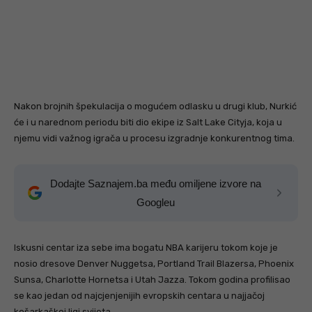
Nakon brojnih špekulacija o mogućem odlasku u drugi klub, Nurkić
će i u narednom periodu biti dio ekipe iz Salt Lake Cityja, koja u
njemu vidi važnog igrača u procesu izgradnje konkurentnog tima.
Dodajte Saznajem.ba među omiljene izvore na
Googleu
Iskusni centar iza sebe ima bogatu NBA karijeru tokom koje je
nosio dresove Denver Nuggetsa, Portland Trail Blazersa, Phoenix
Sunsa, Charlotte Hornetsa i Utah Jazza. Tokom godina profilisao
se kao jedan od najcjenjenijih evropskih centara u najjačoj
košarkaškoj ligi svijeta.