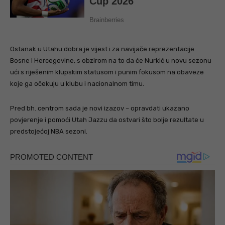
Ostanak u Utahu dobra je vijest i za navijače reprezentacije
Bosne i Hercegovine, s obzirom na to da će Nurkić u novu sezonu
ući s riješenim klupskim statusom i punim fokusom na obaveze
koje ga očekuju u klubu i nacionalnom timu.
Pred bh. centrom sada je novi izazov – opravdati ukazano
povjerenje i pomoći Utah Jazzu da ostvari što bolje rezultate u
predstojećoj NBA sezoni.