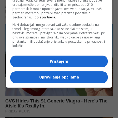
uređaja (kolačiće, jedinstvene identifikatore i druge podatke
uređaja) može pohranjivati, dijeliti te im pristupati 210
partnera ili ih može upotrebljavati ova web-lokacija. Mi i naši
partneri možemo upotrebljavati precizne podatke o
geolociranju.
Popis partnera.
Neki dobavljači mogu obrađivati vaše osobne podatke na
temelju legitimnog interesa. Ako se ne slažete s tim, u
nastavku možete upravljati svojim opcijama. Potražite vezu pri
dnu ove stranice ili na izborniku web-lokacije za upravljanje
pristankom ili povlačenje pristanka u postavkama privatnosti i
kolačića.
Pristajem
Upravljanje opcijama