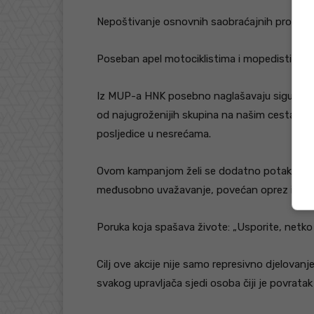
Nepoštivanje osnovnih saobraćajnih propisa.
Poseban apel motociklistima i mopedistima
Iz MUP-a HNK posebno naglašavaju sigurnost 
od najugroženijih skupina na našim cestama i 
posljedice u nesrećama.
Ovom kampanjom želi se dodatno potaknuti vo
međusobno uvažavanje, povećan oprez i mak
Poruka koja spašava živote: „Usporite, netko 
Cilj ove akcije nije samo represivno djelovanj
svakog upravljača sjedi osoba čiji je povrata