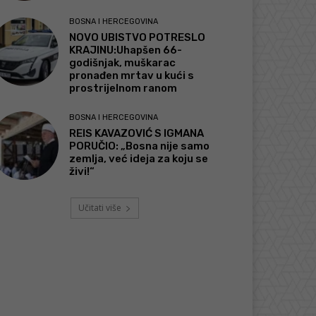
BOSNA I HERCEGOVINA
NOVO UBISTVO POTRESLO
KRAJINU:Uhapšen 66-
godišnjak, muškarac
pronađen mrtav u kući s
prostrijelnom ranom
BOSNA I HERCEGOVINA
REIS KAVAZOVIĆ S IGMANA
PORUČIO: „Bosna nije samo
zemlja, već ideja za koju se
živi!“
Učitati više