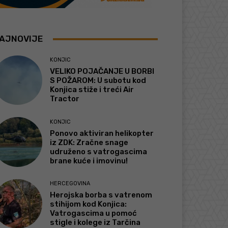
AJNOVIJE
KONJIC
VELIKO POJAČANJE U BORBI
S POŽAROM: U subotu kod
Konjica stiže i treći Air
Tractor
KONJIC
Ponovo aktiviran helikopter
iz ZDK: Zračne snage
udruženo s vatrogascima
brane kuće i imovinu!
HERCEGOVINA
Herojska borba s vatrenom
stihijom kod Konjica:
Vatrogascima u pomoć
stigle i kolege iz Tarčina