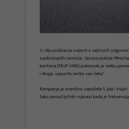
U cilju podizanja svijesti o važnosti odgovo
saobraćajnih nesreća, Uprava policije Minis
kantona (MUP HNK) pokrenula je veliku prev
i druge, usporite netko vas čeka.“
Kampanja je zvanično započela 1. jula i traj
tako period ljetnih mjeseci kada je frekvenc