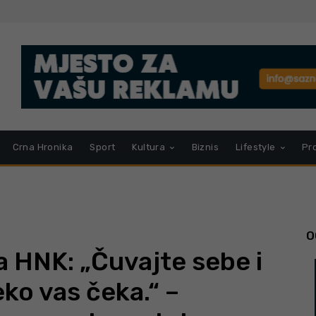
Crna Hronika
Sport
Kultura
Biznis
Lifestyle
Pr
O
HNK: „Čuvajte sebe i
ko vas čeka.“ –