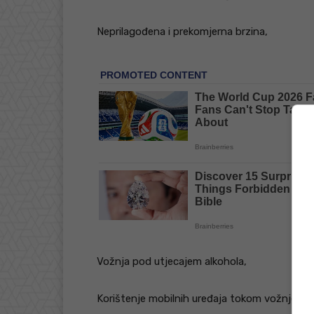
Neprilagođena i prekomjerna brzina,
Vožnja pod utjecajem alkohola,
Korištenje mobilnih uređaja tokom vožnje,