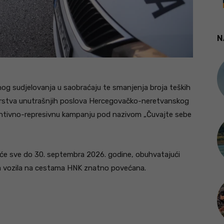
N
rnog sudjelovanja u saobraćaju te smanjenja broja teških
tarstva unutrašnjih poslova Hercegovačko-neretvanskog
entivno-represivnu kampanju pod nazivom „Čuvajte sebe
at će sve do 30. septembra 2026. godine, obuhvatajući
ija vozila na cestama HNK znatno povećana.