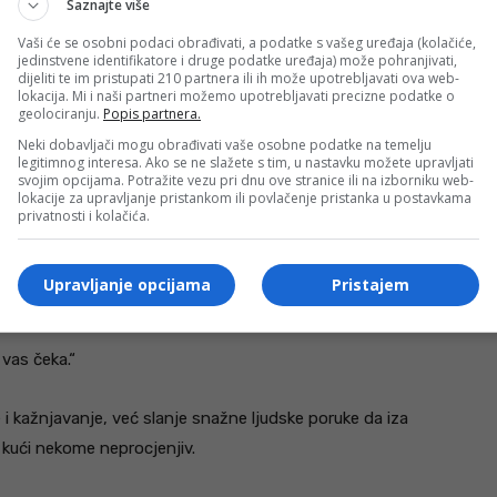
Saznajte više
Vaši će se osobni podaci obrađivati, a podatke s vašeg uređaja (kolačiće,
jedinstvene identifikatore i druge podatke uređaja) može pohranjivati,
dijeliti te im pristupati 210 partnera ili ih može upotrebljavati ova web-
lokacija. Mi i naši partneri možemo upotrebljavati precizne podatke o
geolociranju.
Popis partnera.
Neki dobavljači mogu obrađivati vaše osobne podatke na temelju
vozača motocikala i mopeda, koji se ubrajaju u jednu
legitimnog interesa. Ako se ne slažete s tim, u nastavku možete upravljati
svojim opcijama. Potražite vezu pri dnu ove stranice ili na izborniku web-
koji nerijetko trpe teške tjelesne povrede ili smrtne
lokacije za upravljanje pristankom ili povlačenje pristanka u postavkama
privatnosti i kolačića.
zače dvotočkaša, ali i sve ostale vozače, na
Upravljanje opcijama
Pristajem
simalno odgovorno ponašanje u vožnji.
vas čeka.“
e i kažnjavanje, već slanje snažne ljudske poruke da iza
k kući nekome neprocjenjiv.