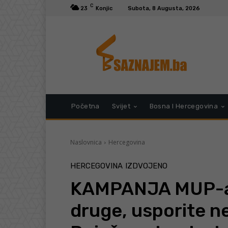
C
23
Konjic
Subota, 8 Augusta, 2026
Početna
Svijet
Bosna I Hercegovina
Naslovnica
Hercegovina
HERCEGOVINA
IZDVOJENO
KAMPANJA MUP-a 
druge, usporite ne