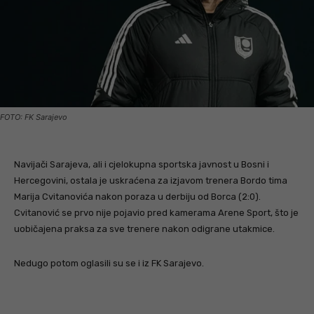
FOTO: FK Sarajevo
Navijači Sarajeva, ali i cjelokupna sportska javnost u Bosni i
Hercegovini, ostala je uskraćena za izjavom trenera Bordo tima
Marija Cvitanovića nakon poraza u derbiju od Borca (2:0).
Cvitanović se prvo nije pojavio pred kamerama Arene Sport, što je
uobičajena praksa za sve trenere nakon odigrane utakmice.
Nedugo potom oglasili su se i iz FK Sarajevo.