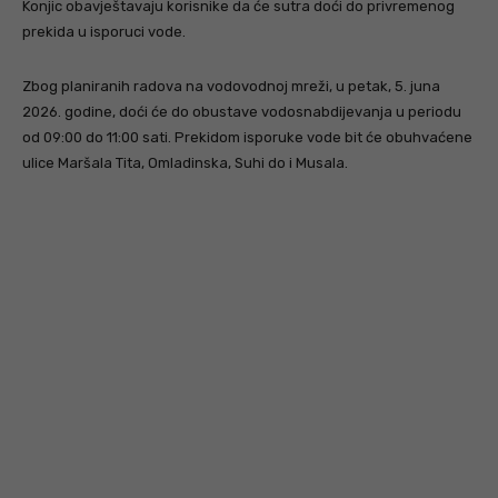
Konjic obavještavaju korisnike da će sutra doći do privremenog
prekida u isporuci vode.
Zbog planiranih radova na vodovodnoj mreži, u petak, 5. juna
2026. godine, doći će do obustave vodosnabdijevanja u periodu
od 09:00 do 11:00 sati. Prekidom isporuke vode bit će obuhvaćene
ulice Maršala Tita, Omladinska, Suhi do i Musala.