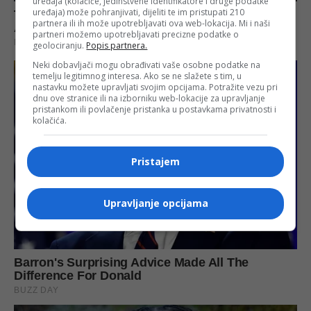
uređaja (kolačiće, jedinstvene identifikatore i druge podatke
uređaja) može pohranjivati, dijeliti te im pristupati 210
partnera ili ih može upotrebljavati ova web-lokacija. Mi i naši
partneri možemo upotrebljavati precizne podatke o
geolociranju.
Popis partnera.
Neki dobavljači mogu obrađivati vaše osobne podatke na
temelju legitimnog interesa. Ako se ne slažete s tim, u
nastavku možete upravljati svojim opcijama. Potražite vezu pri
dnu ove stranice ili na izborniku web-lokacije za upravljanje
pristankom ili povlačenje pristanka u postavkama privatnosti i
kolačića.
Pristajem
Upravljanje opcijama