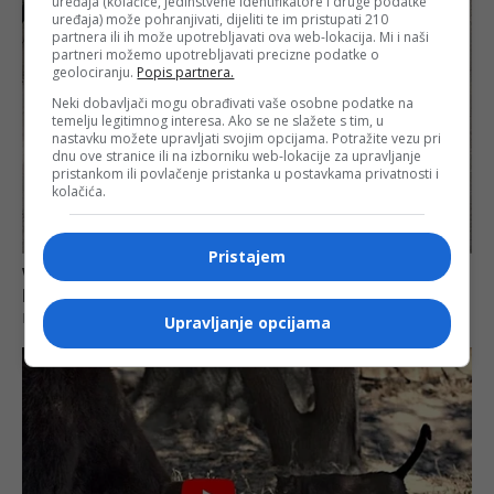
uređaja (kolačiće, jedinstvene identifikatore i druge podatke
uređaja) može pohranjivati, dijeliti te im pristupati 210
partnera ili ih može upotrebljavati ova web-lokacija. Mi i naši
partneri možemo upotrebljavati precizne podatke o
geolociranju.
Popis partnera.
Neki dobavljači mogu obrađivati vaše osobne podatke na
temelju legitimnog interesa. Ako se ne slažete s tim, u
nastavku možete upravljati svojim opcijama. Potražite vezu pri
dnu ove stranice ili na izborniku web-lokacije za upravljanje
pristankom ili povlačenje pristanka u postavkama privatnosti i
kolačića.
Pristajem
Upravljanje opcijama