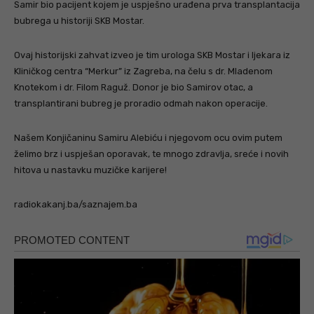
Samir bio pacijent kojem je uspješno urađena prva transplantacija
bubrega u historiji SKB Mostar.
Ovaj historijski zahvat izveo je tim urologa SKB Mostar i ljekara iz
Kliničkog centra “Merkur” iz Zagreba, na čelu s dr. Mladenom
Knotekom i dr. Filom Raguž. Donor je bio Samirov otac, a
transplantirani bubreg je proradio odmah nakon operacije.
Našem Konjičaninu Samiru Alebiću i njegovom ocu ovim putem
želimo brz i uspješan oporavak, te mnogo zdravlja, sreće i novih
hitova u nastavku muzičke karijere!
radiokakanj.ba/saznajem.ba