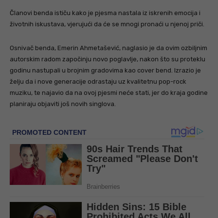
Članovi benda ističu kako je pjesma nastala iz iskrenih emocija i
životnih iskustava, vjerujući da će se mnogi pronaći u njenoj priči.
Osnivač benda, Emerin Ahmetašević, naglasio je da ovim ozbiljnim
autorskim radom započinju novo poglavlje, nakon što su proteklu
godinu nastupali u brojnim gradovima kao cover bend. Izrazio je
želju da i nove generacije odrastaju uz kvalitetnu pop-rock
muziku, te najavio da na ovoj pjesmi neće stati, jer do kraja godine
planiraju objaviti još novih singlova.