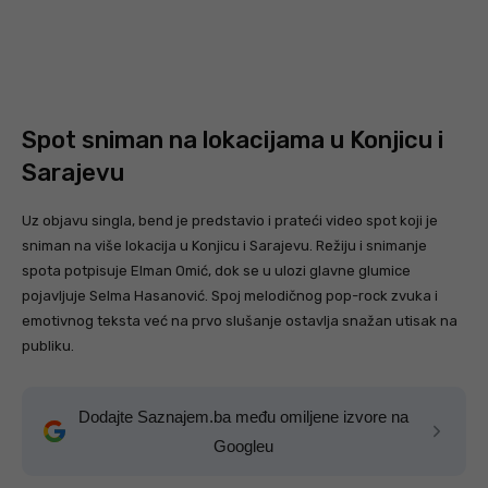
Spot sniman na lokacijama u Konjicu i
Sarajevu
Uz objavu singla, bend je predstavio i prateći video spot koji je
sniman na više lokacija u Konjicu i Sarajevu. Režiju i snimanje
spota potpisuje Elman Omić, dok se u ulozi glavne glumice
pojavljuje Selma Hasanović. Spoj melodičnog pop-rock zvuka i
emotivnog teksta već na prvo slušanje ostavlja snažan utisak na
publiku.
Dodajte Saznajem.ba među omiljene izvore na
Googleu