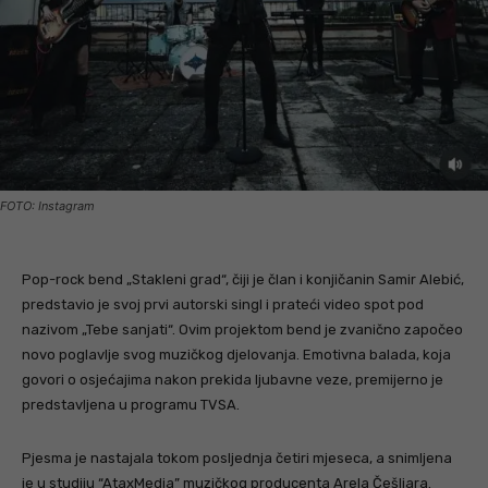
FOTO: Instagram
Pop-rock bend „Stakleni grad“, čiji je član i konjičanin Samir Alebić,
predstavio je svoj prvi autorski singl i prateći video spot pod
nazivom „Tebe sanjati“. Ovim projektom bend je zvanično započeo
novo poglavlje svog muzičkog djelovanja. Emotivna balada, koja
govori o osjećajima nakon prekida ljubavne veze, premijerno je
predstavljena u programu TVSA.
Pjesma je nastajala tokom posljednja četiri mjeseca, a snimljena
je u studiju “AtaxMedia” muzičkog producenta Arela Češljara.