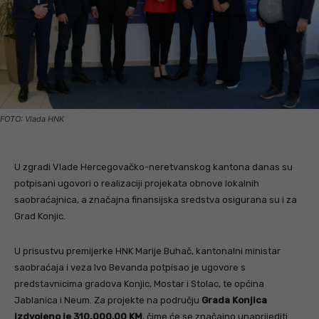
FOTO: Vlada HNK
U zgradi Vlade Hercegovačko-neretvanskog kantona danas su
potpisani ugovori o realizaciji projekata obnove lokalnih
saobraćajnica, a značajna finansijska sredstva osigurana su i za
Grad Konjic.
U prisustvu premijerke HNK Marije Buhač, kantonalni ministar
saobraćaja i veza Ivo Bevanda potpisao je ugovore s
predstavnicima gradova Konjic, Mostar i Stolac, te općina
Jablanica i Neum. Za projekte na području
Grada Konjica
izdvojeno je 310.000,00 KM
, čime će se značajno unaprijediti