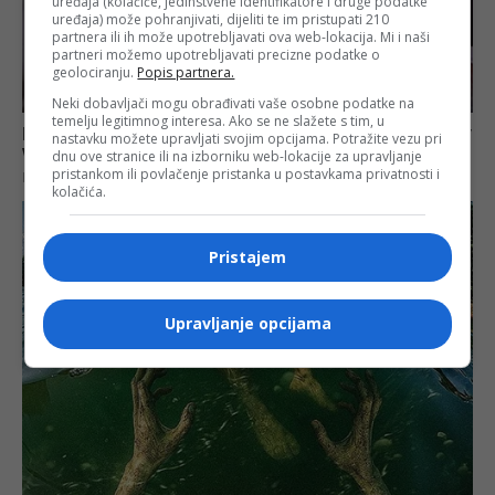
uređaja (kolačiće, jedinstvene identifikatore i druge podatke
uređaja) može pohranjivati, dijeliti te im pristupati 210
partnera ili ih može upotrebljavati ova web-lokacija. Mi i naši
partneri možemo upotrebljavati precizne podatke o
geolociranju.
Popis partnera.
Neki dobavljači mogu obrađivati vaše osobne podatke na
temelju legitimnog interesa. Ako se ne slažete s tim, u
nastavku možete upravljati svojim opcijama. Potražite vezu pri
dnu ove stranice ili na izborniku web-lokacije za upravljanje
pristankom ili povlačenje pristanka u postavkama privatnosti i
kolačića.
Pristajem
Upravljanje opcijama