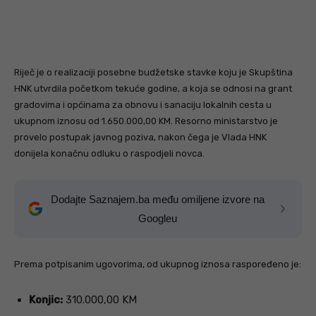
Riječ je o realizaciji posebne budžetske stavke koju je Skupština
HNK utvrdila početkom tekuće godine, a koja se odnosi na grant
gradovima i općinama za obnovu i sanaciju lokalnih cesta u
ukupnom iznosu od 1.650.000,00 KM. Resorno ministarstvo je
provelo postupak javnog poziva, nakon čega je Vlada HNK
donijela konačnu odluku o raspodjeli novca.
Dodajte Saznajem.ba među omiljene izvore na
Googleu
Prema potpisanim ugovorima, od ukupnog iznosa raspoređeno je:
Konjic:
310.000,00 KM