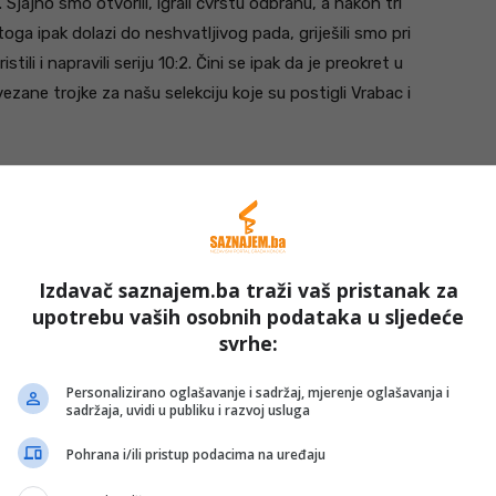
. Sjajno smo otvorili, igrali čvrstu odbranu, a nakon tri
ga ipak dolazi do neshvatljivog pada, griješili smo pri
tili i napravili seriju 10:2. Čini se ipak da je preokret u
zane trojke za našu selekciju koje su postigli Vrabac i
Izdavač saznajem.ba traži vaš pristanak za
upotrebu vaših osobnih podataka u sljedeće
svrhe:
Personalizirano oglašavanje i sadržaj, mjerenje oglašavanja i
sadržaja, uvidi u publiku i razvoj usluga
Pohrana i/ili pristup podacima na uređaju
odmor otišli velikom prednošću, a bilo je 41:27.