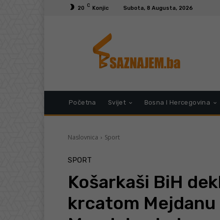
C
20
Konjic
Subota, 8 Augusta, 2026
Početna
Svijet
Bosna I Hercegovina
Naslovnica
Sport
SPORT
Košarkaši BiH dekl
krcatom Mejdanu i 