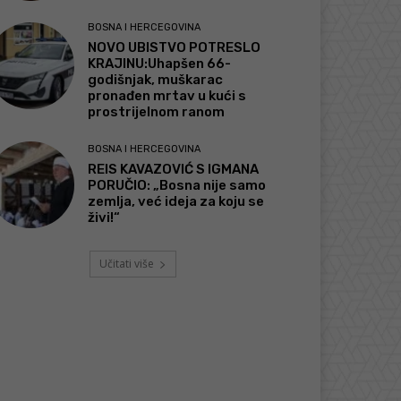
BOSNA I HERCEGOVINA
NOVO UBISTVO POTRESLO
KRAJINU:Uhapšen 66-
godišnjak, muškarac
pronađen mrtav u kući s
prostrijelnom ranom
BOSNA I HERCEGOVINA
REIS KAVAZOVIĆ S IGMANA
PORUČIO: „Bosna nije samo
zemlja, već ideja za koju se
živi!“
Učitati više