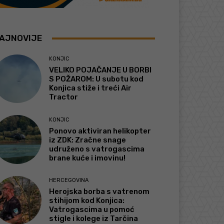
AJNOVIJE
KONJIC
VELIKO POJAČANJE U BORBI
S POŽAROM: U subotu kod
Konjica stiže i treći Air
Tractor
KONJIC
Ponovo aktiviran helikopter
iz ZDK: Zračne snage
udruženo s vatrogascima
brane kuće i imovinu!
HERCEGOVINA
Herojska borba s vatrenom
stihijom kod Konjica:
Vatrogascima u pomoć
stigle i kolege iz Tarčina