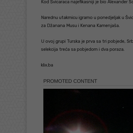
Kod Švicaraca najefikasniji je bio Alexander
Narednu utakmicu igramo u ponedjeljak u Švica
za Džanana Musu i Kenana Kamenjaša.
U ovoj grupi Turska je prva sa tri pobjede, Sr
selekcija treća sa pobjedom i dva poraza.
klix.ba