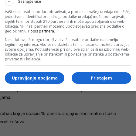
Saznajte više
remene bljeske Lazića, ali i Alibegovića. Ovaj prvi je u
Vaši će se osobni podaci obrađivati, a podatke s vašeg uređaja (kolačiće,
obodna bacanja, a vrijedi istaknuti i dobru rolu Atića.
jedinstvene identifikatore i druge podatke uređaja) može pohranjivati,
dijeliti te im pristupati 210 partnera ili ih može upotrebljavati ova web-
lokacija. Mi i naši partneri možemo upotrebljavati precizne podatke o
geolociranju.
Popis partnera.
a neutralisati našu prednost, ali na našu sreću nisu bili
Neki dobavljači mogu obrađivati vaše osobne podatke na temelju
luvremenu.
legitimnog interesa. Ako se ne slažete s tim, u nastavku možete upravljati
svojim opcijama. Potražite vezu pri dnu ove stranice ili na izborniku web-
lokacije za upravljanje pristankom ili povlačenje pristanka u postavkama
aša, sa pojačanom odbranom, a logičan slijed okolnosti
privatnosti i kolačića.
eg perioda iznosila 20 poena. Ono što je karakteristično za
tigli iz reketa.
Upravljanje opcijama
Pristajem
ošću, koju smo rutinski sačuvali i na kraju sasvim
ijama.
Vrabac koji je ubacio 15 poena, a sjajnu noć imali su Lazić
čenih koševa.