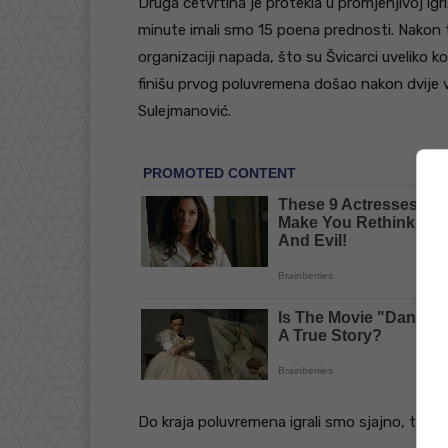
Druga četvrtina je protekla u promjenjivoj igri
minute imali smo 15 poena prednosti. Nakon to
organizaciji napada, što su Švicarci uveliko koris
finišu prvog poluvremena došao nakon dvije ve
Sulejmanović.
Do kraja poluvremena igrali smo sjajno, te na 