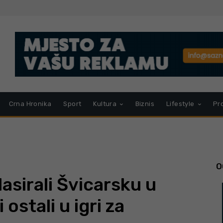
Crna Hronika
Sport
Kultura
Biznis
Lifestyle
Pr
O
asirali Švicarsku u
ostali u igri za