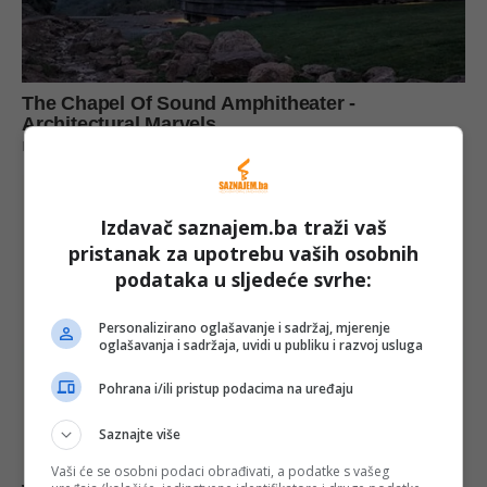
Izdavač saznajem.ba traži vaš
pristanak za upotrebu vaših osobnih
podataka u sljedeće svrhe:
Personalizirano oglašavanje i sadržaj, mjerenje
oglašavanja i sadržaja, uvidi u publiku i razvoj usluga
Pohrana i/ili pristup podacima na uređaju
Saznajte više
Vaši će se osobni podaci obrađivati, a podatke s vašeg