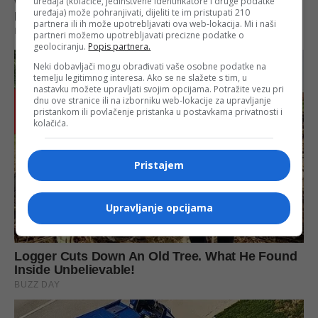
uređaja (kolačiće, jedinstvene identifikatore i druge podatke
uređaja) može pohranjivati, dijeliti te im pristupati 210
partnera ili ih može upotrebljavati ova web-lokacija. Mi i naši
partneri možemo upotrebljavati precizne podatke o
geolociranju.
Popis partnera.
Neki dobavljači mogu obrađivati vaše osobne podatke na
temelju legitimnog interesa. Ako se ne slažete s tim, u
nastavku možete upravljati svojim opcijama. Potražite vezu pri
dnu ove stranice ili na izborniku web-lokacije za upravljanje
pristankom ili povlačenje pristanka u postavkama privatnosti i
kolačića.
Pristajem
Upravljanje opcijama