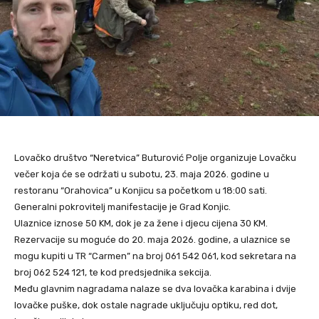
Lovačko društvo “Neretvica” Buturović Polje organizuje Lovačku
večer koja će se održati u subotu, 23. maja 2026. godine u
restoranu “Orahovica” u Konjicu sa početkom u 18:00 sati.
Generalni pokrovitelj manifestacije je Grad Konjic.
Ulaznice iznose 50 KM, dok je za žene i djecu cijena 30 KM.
Rezervacije su moguće do 20. maja 2026. godine, a ulaznice se
mogu kupiti u TR “Carmen” na broj 061 542 061, kod sekretara na
broj 062 524 121, te kod predsjednika sekcija.
Među glavnim nagradama nalaze se dva lovačka karabina i dvije
lovačke puške, dok ostale nagrade uključuju optiku, red dot,