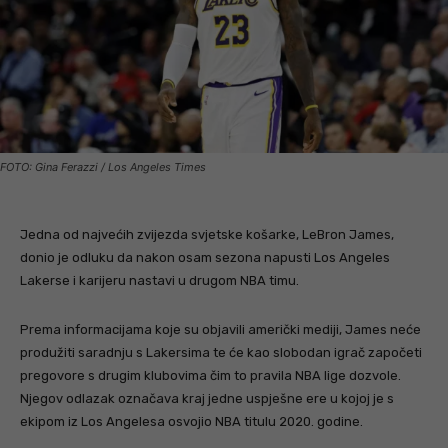
FOTO: Gina Ferazzi / Los Angeles Times
Jedna od najvećih zvijezda svjetske košarke, LeBron James,
donio je odluku da nakon osam sezona napusti Los Angeles
Lakerse i karijeru nastavi u drugom NBA timu.
Prema informacijama koje su objavili američki mediji, James neće
produžiti saradnju s Lakersima te će kao slobodan igrač započeti
pregovore s drugim klubovima čim to pravila NBA lige dozvole.
Njegov odlazak označava kraj jedne uspješne ere u kojoj je s
ekipom iz Los Angelesa osvojio NBA titulu 2020. godine.