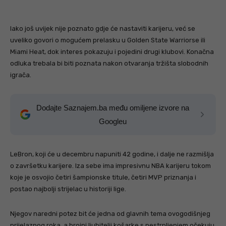
Iako još uvijek nije poznato gdje će nastaviti karijeru, već se
uveliko govori o mogućem prelasku u Golden State Warriorse ili
Miami Heat, dok interes pokazuju i pojedini drugi klubovi. Konačna
odluka trebala bi biti poznata nakon otvaranja tržišta slobodnih
igrača.
Dodajte Saznajem.ba među omiljene izvore na
Googleu
LeBron, koji će u decembru napuniti 42 godine, i dalje ne razmišlja
o završetku karijere. Iza sebe ima impresivnu NBA karijeru tokom
koje je osvojio četiri šampionske titule, četiri MVP priznanja i
postao najbolji strijelac u historiji lige.
Njegov naredni potez bit će jedna od glavnih tema ovogodišnjeg
prijelaznog roka, a brojni ljubitelji košarke s nestrpljenjem očekuju