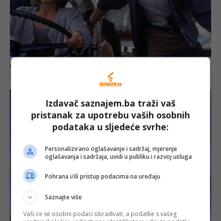
Izdavač saznajem.ba traži vaš
pristanak za upotrebu vaših osobnih
podataka u sljedeće svrhe:
Personalizirano oglašavanje i sadržaj, mjerenje
oglašavanja i sadržaja, uvidi u publiku i razvoj usluga
Pohrana i/ili pristup podacima na uređaju
Saznajte više
Vaši će se osobni podaci obrađivati, a podatke s vašeg