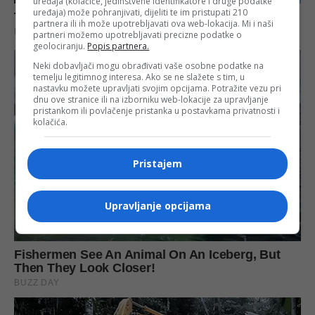
uređaja (kolačiće, jedinstvene identifikatore i druge podatke
uređaja) može pohranjivati, dijeliti te im pristupati 210
partnera ili ih može upotrebljavati ova web-lokacija. Mi i naši
partneri možemo upotrebljavati precizne podatke o
geolociranju.
Popis partnera.
Neki dobavljači mogu obrađivati vaše osobne podatke na
temelju legitimnog interesa. Ako se ne slažete s tim, u
nastavku možete upravljati svojim opcijama. Potražite vezu pri
dnu ove stranice ili na izborniku web-lokacije za upravljanje
pristankom ili povlačenje pristanka u postavkama privatnosti i
kolačića.
Pristajem
Upravljanje opcijama